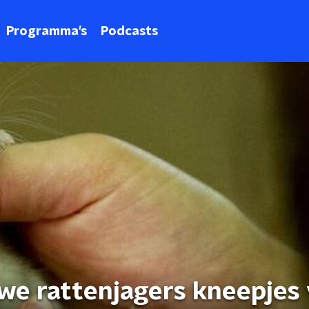
Programma's
Podcasts
uwe rattenjagers kneepjes