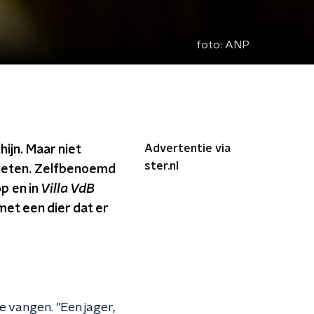
foto:
ANP
Advertentie via
ijn. Maar niet
ster.nl
hieten. Zelfbenoemd
p en in
Villa VdB
met een dier dat er
e vangen. "Een jager,