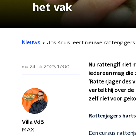
het vak
Nieuws
Jos Kruis leert nieuwe rattenjagers
Nu rattengif niet 
ma 24 juli 2023
17:00
iedereen mag die 
'Rattenjager des v
vertelt hij over d
zelf niet voor geko
Rattenjagers hartst
Villa VdB
MAX
Een cursus rattenja