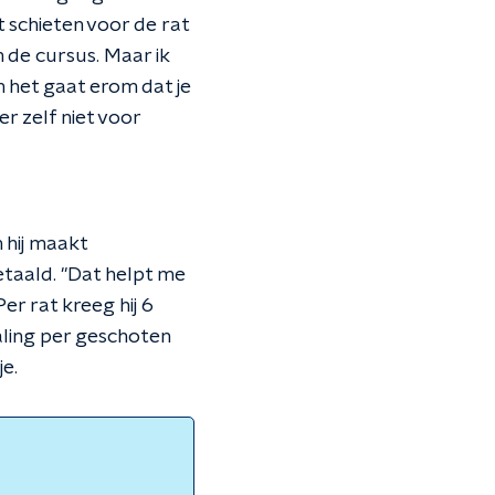
 schieten voor de rat
n de cursus. Maar ik
En het gaat erom dat je
r zelf niet voor
 hij maakt
etaald. "Dat helpt me
er rat kreeg hij 6
aling per geschoten
je.