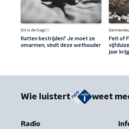
Dit is de Dag
EenVanda
EO
Ratten bestrijden? Je moet ze
Feit of 
omarmen, vindt deze wethouder
vijfdui
jaar krij
Wie luistert
weet me
Radio
Inf