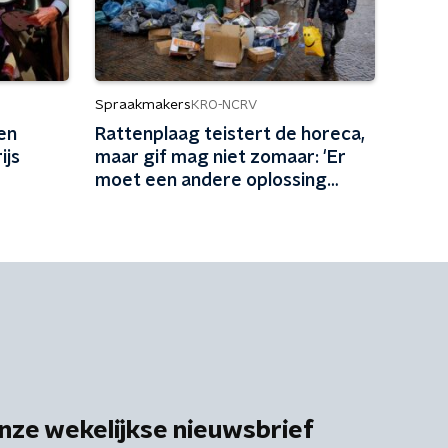
Spraakmakers
KRO-NCRV
en
Rattenplaag teistert de horeca,
ijs
maar gif mag niet zomaar: 'Er
moet een andere oplossing
komen'
nze wekelijkse nieuwsbrief