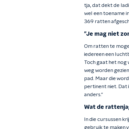
tja, dat dekt de la
wel een toename in 
369 ratten afgesch
"Je mag niet zo
Om ratten te mogen
iedereen een lucht
Toch gaat het nog 
weg worden gezien 
pad. Maar die wordt
pertinent niet. Dat 
anders."
Wat de rattenja
In die cursussen kr
gebruik te maken 