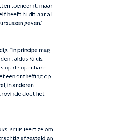
 ratten toeneemt, maar
heeft hij dit jaar al
cursussen geven."
ig. "In principe mag
en", aldus Kruis.
uks op de openbare
et een ontheffing op
el, in anderen
 provincie doet het
uks. Kruis leert ze om
krachtig afgesteld en