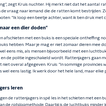
ding", zegt Kruis nuchter. Hij merkt niet dat het aantal
de vraag naar iemand die de ratten komt bestrijden. Zelf 
oten: "Ik loop een beetje achter, want ik ben druk met 
maar een dier doden"
 afschieten met een buks is een speciale ontheffing nod
buks hebben. Maar je mag er niet zomaar dieren mee dod
wel eens mis, als mensen bijvoorbeeld met een luchtb
en de politie ingeschakeld wordt. Rattenjagers gaan m
 niet overal afgegeven. Kruis: "In sommige provincies w
is wel eens lastig. Ik werk door het hele land, maar elke
gers leren
ijgen de rattenjagers in spé les in het schieten met een b
van de
ratslagmethode.
Daarbij is de luchtbuks minder 