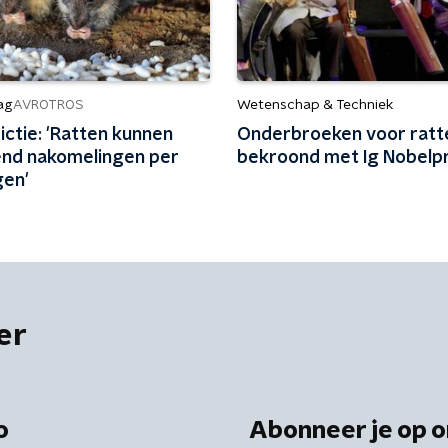
ag
Wetenschap & Techniek
AVROTROS
Fictie: 'Ratten kunnen
Onderbroeken voor ratt
zend nakomelingen per
bekroond met Ig Nobelpr
gen'
er
o
Abonneer je op o