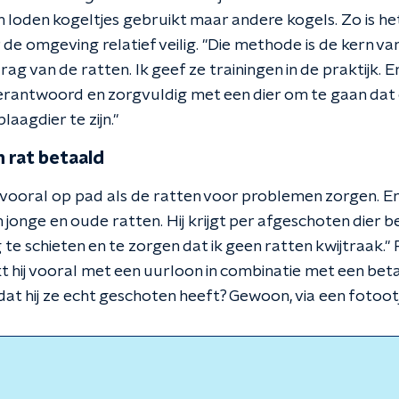
 loden kogeltjes gebruikt maar andere kogels. Zo is het
 de omgeving relatief veilig. "Die methode is de kern va
rag van de ratten. Ik geef ze trainingen in de praktijk. 
rantwoord en zorgvuldig met een dier om te gaan dat e
aagdier te zijn."
 rat betaald
vooral op pad als de ratten voor problemen zorgen. En
jonge en oude ratten. Hij krijgt per afgeschoten dier b
te schieten en te zorgen dat ik geen ratten kwijtraak." P
t hij vooral met een uurloon in combinatie met een bet
t dat hij ze echt geschoten heeft? Gewoon, via een fotoot