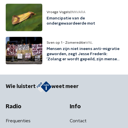
Vroege Vogels
BNNVARA
Emancipatie van de
ondergewaardeerde mot
Sven op 1 - Zomereditie
WNL
Mensen zijn niet ineens anti-migratie
geworden, zegt Jesse Frederik:
'Zolang er wordt gepeild, zijn mensen
tegen migratie'
Wie luistert
weet meer
Radio
Info
Frequenties
Contact