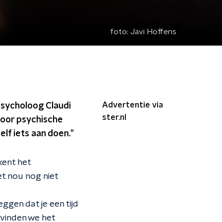
foto:
Javi Hoffens
Advertentie via
psycholoog Claudi
ster.nl
voor psychische
lf iets aan doen."
kent het
t nou nog niet
gen dat je een tijd
 vinden we het