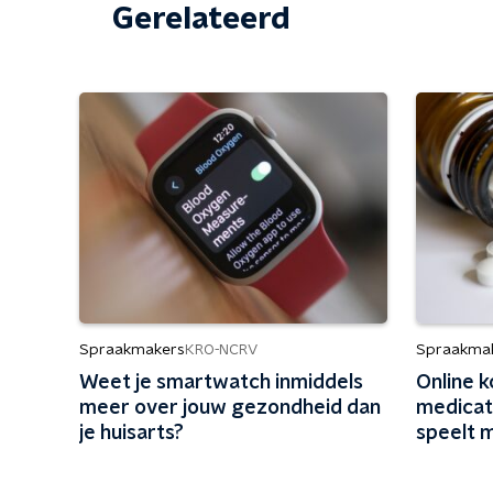
Gerelateerd
Spraakmakers
Spraakma
KRO-NCRV
Weet je smartwatch inmiddels
Online 
meer over jouw gezondheid dan
medicati
je huisarts?
speelt 