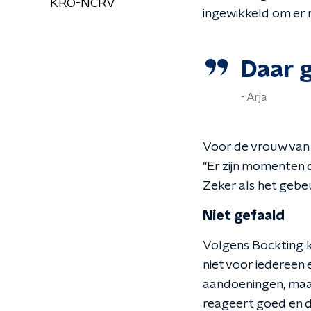
KRO-NCRV
ingewikkeld om er
Daar g
Arja
Voor de vrouw van P
"Er zijn momenten d
Zeker als het gebeu
Niet gefaald
Volgens Bockting k
niet voor iedereen 
aandoeningen, maar 
reageert goed en de