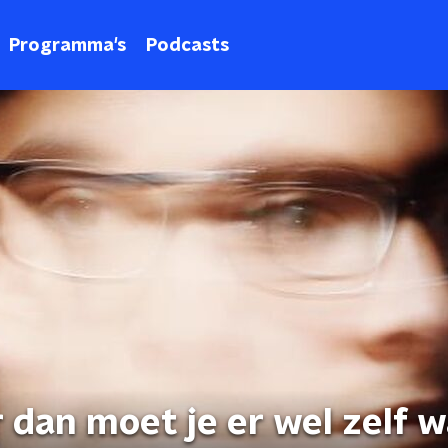
Programma's
Podcasts
 dan moet je er wel zelf w