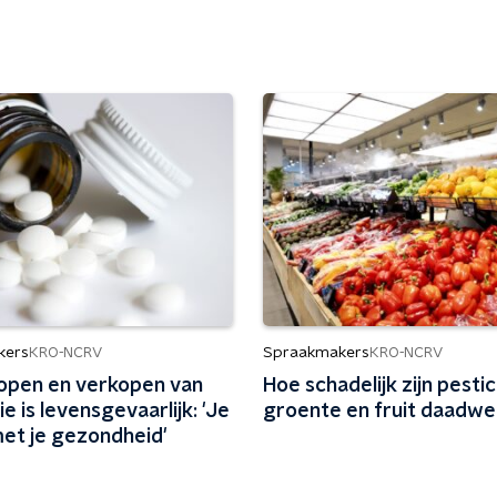
kers
Spraakmakers
KRO-NCRV
KRO-NCRV
kopen en verkopen van
Hoe schadelijk zijn pesti
e is levensgevaarlijk: 'Je
groente en fruit daadwer
met je gezondheid'