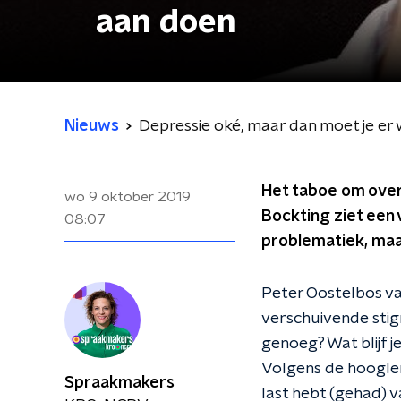
aan doen
Nieuws
Depressie oké, maar dan moet je er 
Het taboe om over 
wo 9 oktober 2019
Bockting ziet een 
08:07
problematiek, maar
Peter Oostelbos val
verschuivende stig
genoeg? Wat blijf j
Volgens de hoogler
Spraakmakers
last hebt (gehad) v