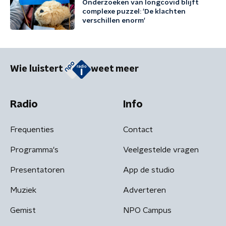
Onderzoeken van longcovid blijft
complexe puzzel: 'De klachten
verschillen enorm'
Wie luistert
weet meer
Radio
Info
Frequenties
Contact
Programma's
Veelgestelde vragen
Presentatoren
App de studio
Muziek
Adverteren
Gemist
NPO Campus