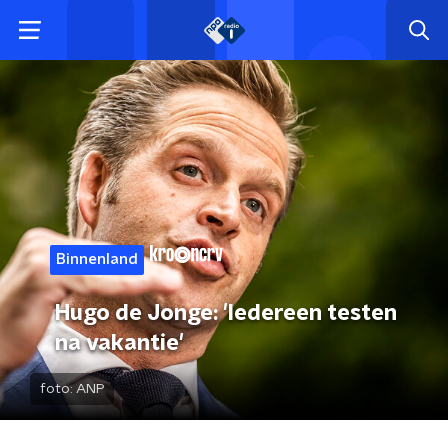
Binnenland
Hugo de Jonge: 'Iedereen testen
na vakantie'
foto:
ANP