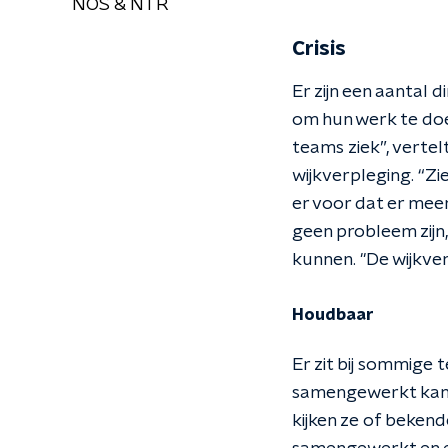
NOS & NTR
Crisis
Er zijn een aantal 
om hun werk te do
teams ziek”, vertel
wijkverpleging. “Zi
er voor dat er mee
geen probleem zijn, 
kunnen. "De wijkverp
Houdbaar
Er zit bij sommige 
samengewerkt kan 
kijken ze of beken