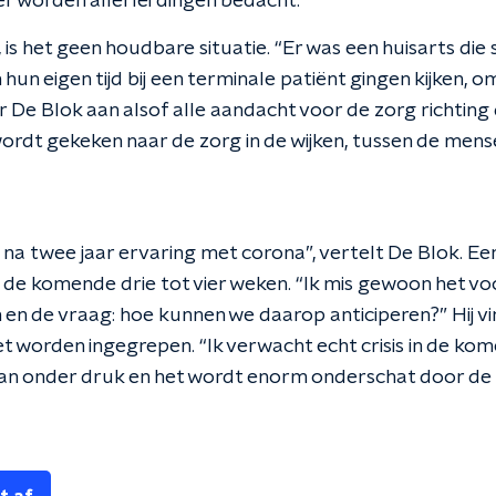
 worden allerlei dingen bedacht.”
is het geen houdbare situatie. “Er was een huisarts di
hun eigen tijd bij een terminale patiënt gingen kijken, 
r De Blok aan alsof alle aandacht voor de zorg richting
ordt gekeken naar de zorg in de wijken, tussen de mense
t na twee jaar ervaring met corona”, vertelt De Blok. E
n de komende drie tot vier weken. “Ik mis gewoon het vo
 de vraag: hoe kunnen we daarop anticiperen?” Hij vi
t worden ingegrepen. “Ik verwacht echt crisis in de kom
an onder druk en het wordt enorm onderschat door de