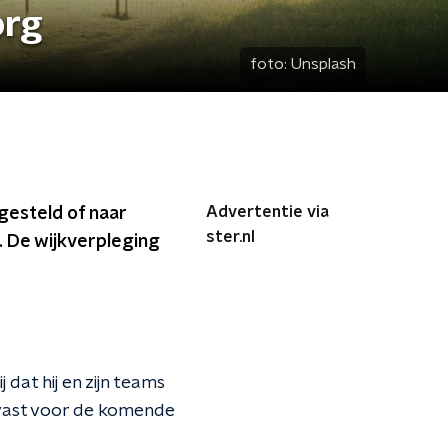
org
foto:
Unsplash
Advertentie via
gesteld of naar
ster.nl
. De wijkverpleging
 dat hij en zijn teams
t vast voor de komende