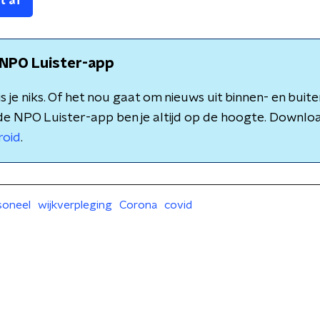
t af
NPO Luister-app
 je niks. Of het nou gaat om nieuws uit binnen- en buite
de NPO Luister-app ben je altijd op de hoogte. Downlo
roid
.
soneel
wijkverpleging
Corona
covid