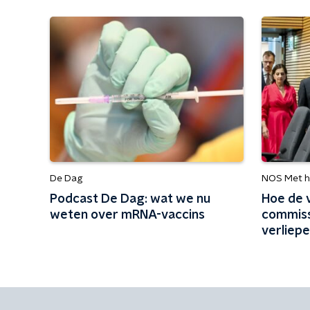
De Dag
NOS Met h
Podcast De Dag: wat we nu
Hoe de 
weten over mRNA-vaccins
commiss
verliep