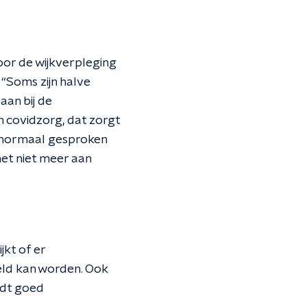
voor de wijkverpleging
“Soms zijn halve
aan bij de
n covidzorg, dat zorgt
u normaal gesproken
 het niet meer aan
jkt of er
ld kan worden. Ook
rdt goed