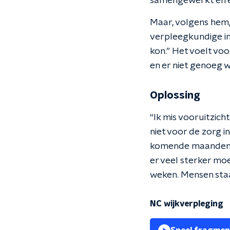
samengewerkt en er
Maar, volgens hem, 
verpleegkundige in 
kon.” Het voelt voo
en er niet genoeg w
Oplossing
“Ik mis vooruitzich
niet voor de zorg i
komende maanden en
er veel sterker moe
weken. Mensen sta
NC wijkverpleging