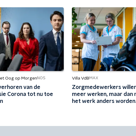
et Oog op Morgen
Villa VdB
NOS
MAX
verhoren van de
Zorgmedewerkers willen
ie Corona tot nu toe
meer werken, maar dan
en
het werk anders worden
ingericht