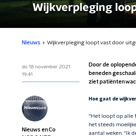
Wijkverpleging loop
Nieuws
Wijkverpleging loopt vast door uit
Door de oplopende
do 18 november 2021
beneden geschaald.
19:41
ziet patiënten wa
Hoe gaat de wijkve
“Het loopt op alle f
het steeds moeilijk
Nieuws en Co
aantal weken. “Ik 