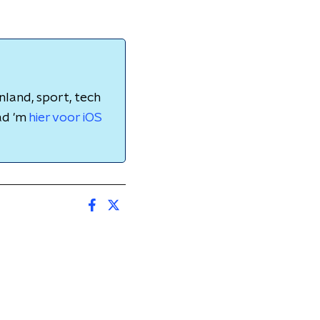
nland, sport, tech
ad 'm
hier voor iOS