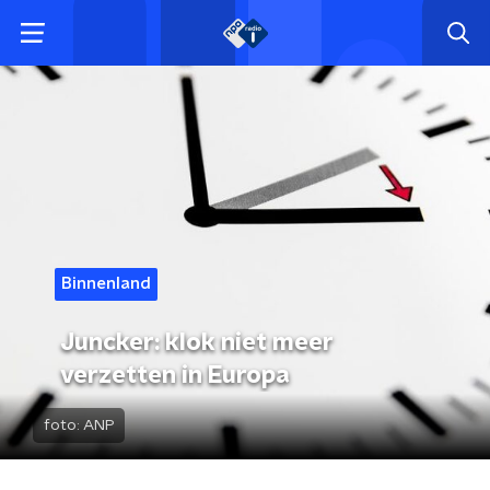
Binnenland
Juncker: klok niet meer
verzetten in Europa
foto:
ANP