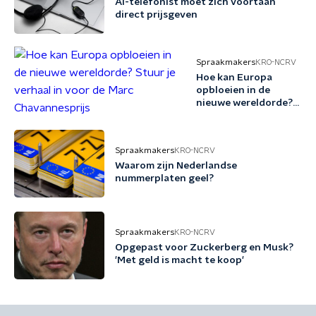
AI-telefonist moet zich voortaan
direct prijsgeven
Spraakmakers
KRO-NCRV
Hoe kan Europa
opbloeien in de
nieuwe wereldorde?
Stuur je verhaal in
voor de Marc
Chavannesprijs
Spraakmakers
KRO-NCRV
Waarom zijn Nederlandse
nummerplaten geel?
Spraakmakers
KRO-NCRV
Opgepast voor Zuckerberg en Musk?
'Met geld is macht te koop'