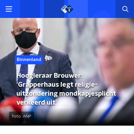
Binnenland
Hoogleraar Brouwer:
'Grapperhaus legt religie-
uitzondering mondkapjesplicht
verkeerd uit'
foto:
ANP