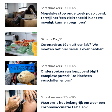
Spraakmakers
KRO-NCRV
Mogelijke stop onderzoek post-covid,
terwijl het 'een ziektebeeld is dat we
moeilijk kunnen begrijpen'
Dit is de Dag
EO
Coronavirus tóch uit een lab? 'We
moeten het hier serieus over hebben'
Spraakmakers
KRO-NCRV
Onderzoeken van longcovid blijft
complexe puzzel: 'De klachten
verschillen enorm'
Spraakmakers
KRO-NCRV
Waarom is het belangrijk om weer een
coronavaccinatie te halen?