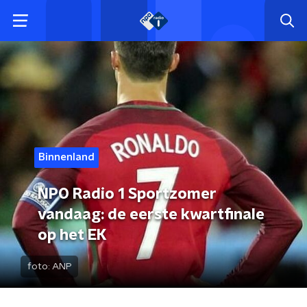
Binnenland
NPO Radio 1 Sportzomer
vandaag: de eerste kwartfinale
op het EK
foto:
ANP