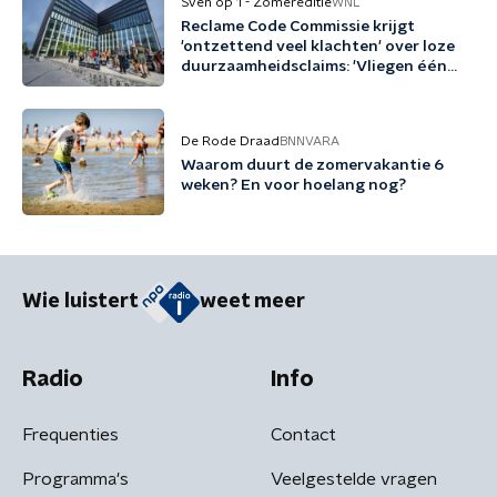
Sven op 1 - Zomereditie
WNL
Reclame Code Commissie krijgt
'ontzettend veel klachten' over loze
duurzaamheidsclaims: 'Vliegen één
keer per jaar met biobrandstof'
De Rode Draad
BNNVARA
Waarom duurt de zomervakantie 6
weken? En voor hoelang nog?
Wie luistert
weet meer
Radio
Info
Frequenties
Contact
Programma's
Veelgestelde vragen