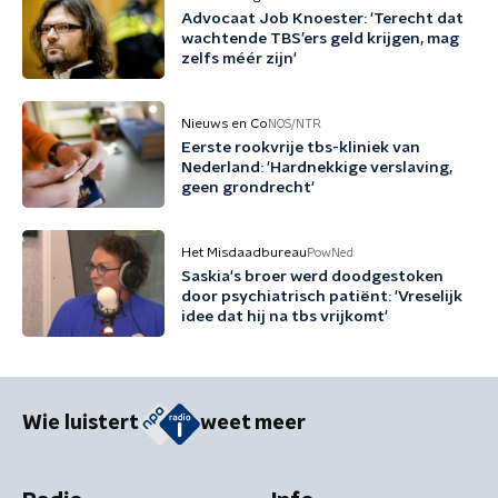
Advocaat Job Knoester: 'Terecht dat
wachtende TBS’ers geld krijgen, mag
zelfs méér zijn'
Nieuws en Co
NOS/NTR
Eerste rookvrije tbs-kliniek van
Nederland: 'Hardnekkige verslaving,
geen grondrecht'
Het Misdaadbureau
PowNed
Saskia's broer werd doodgestoken
door psychiatrisch patiënt: 'Vreselijk
idee dat hij na tbs vrijkomt'
Wie luistert
weet meer