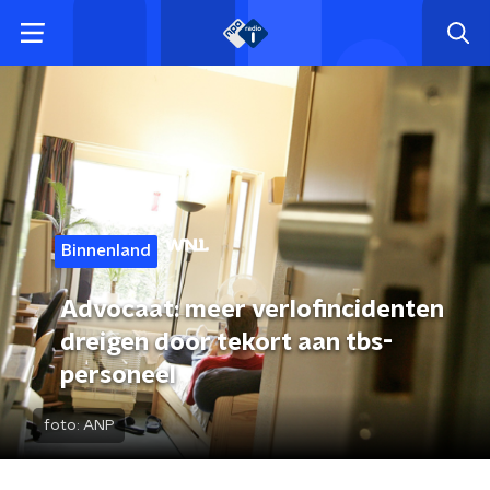
Binnenland
Advocaat: meer verlofincidenten
dreigen door tekort aan tbs-
personeel
foto:
ANP