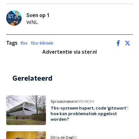
Sven op 1
WNL
Tags
tbs
tbs-kliniek
Advertentie via ster.nl
Gerelateerd
Spraakmakers
KRO-NCRV
Tbs-systeem hapert, code 'gitzwart':
hoe kan problematiek opgelost
worden?
Dit is de Dag
EO