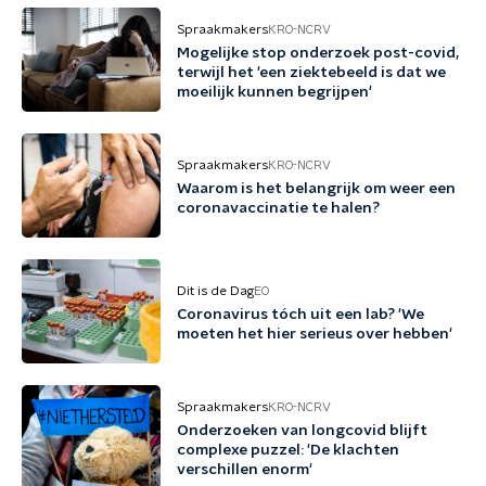
Spraakmakers
KRO-NCRV
Mogelijke stop onderzoek post-covid,
terwijl het 'een ziektebeeld is dat we
moeilijk kunnen begrijpen'
Spraakmakers
KRO-NCRV
Waarom is het belangrijk om weer een
coronavaccinatie te halen?
Dit is de Dag
EO
Coronavirus tóch uit een lab? 'We
moeten het hier serieus over hebben'
Spraakmakers
KRO-NCRV
Onderzoeken van longcovid blijft
complexe puzzel: 'De klachten
verschillen enorm'