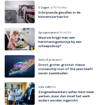
5 Dagen...
NTR/PowNed
Schrijnende gevallen in de
binnenvaartsector
Spraakmakers
KRO-NCRV
Waarom krijgt men een
herinneringsmuntje bij een
scheepsdoop?
Geld of je leven
EO
Groot, groter, grootst: nieuw
cruiseschip Icon of the seas heeft
zeven zwembaden
Villa VdB
MAX
Zorgmedewerkers willen best meer
werken, maar dan moet het werk
anders worden ingericht