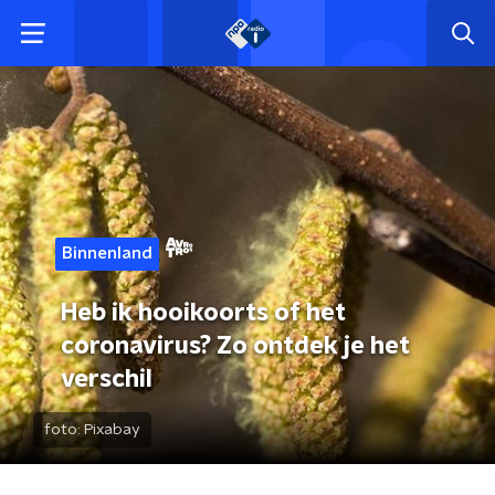
Binnenland
Heb ik hooikoorts of het
coronavirus? Zo ontdek je het
verschil
foto:
Pixabay