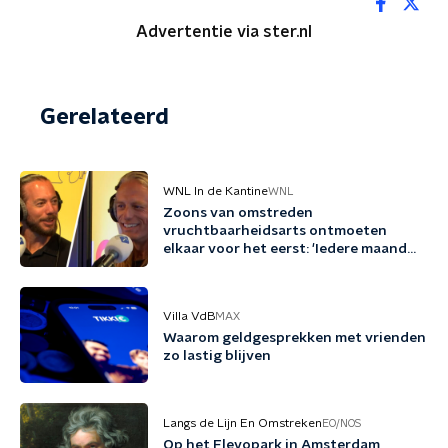
Advertentie via ster.nl
Gerelateerd
WNL In de Kantine
WNL
Zoons van omstreden
vruchtbaarheidsarts ontmoeten
elkaar voor het eerst: 'Iedere maand
familie erbij'
Villa VdB
MAX
Waarom geldgesprekken met vrienden
zo lastig blijven
Langs de Lijn En Omstreken
EO/NOS
Op het Flevopark in Amsterdam