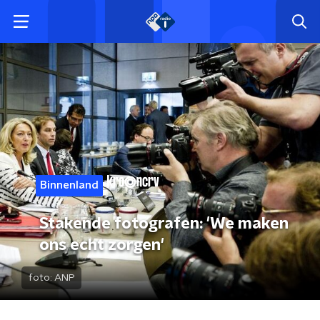
Binnenland
Stakende fotografen: 'We maken
ons echt zorgen'
foto:
ANP