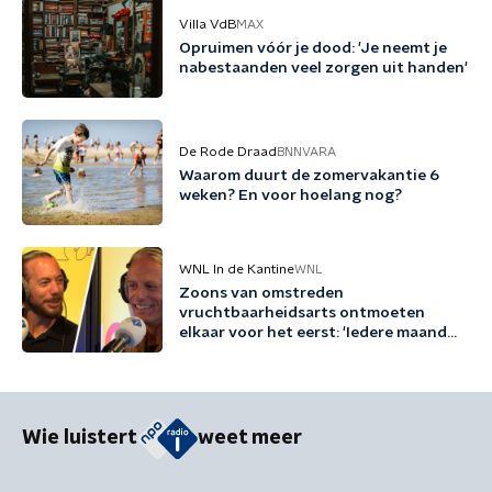
Villa VdB
MAX
Opruimen vóór je dood: 'Je neemt je
nabestaanden veel zorgen uit handen'
De Rode Draad
BNNVARA
Waarom duurt de zomervakantie 6
weken? En voor hoelang nog?
WNL In de Kantine
WNL
Zoons van omstreden
vruchtbaarheidsarts ontmoeten
elkaar voor het eerst: 'Iedere maand
familie erbij'
Wie luistert
weet meer