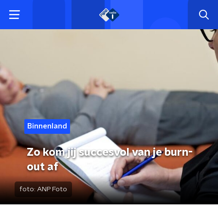
Binnenland
Zo kom jij succesvol van je burn-
out af
foto:
ANP Foto