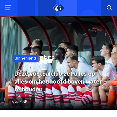
Binnenland
Deze voetbalclub zet alles op
alles om het hoofd boven water
te houden
foto:
ANP