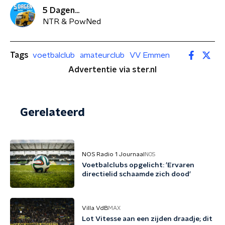
5 Dagen...
NTR & PowNed
Tags
voetbalclub
amateurclub
VV Emmen
Advertentie via ster.nl
Gerelateerd
NOS Radio 1 Journaal
NOS
Voetbalclubs opgelicht: 'Ervaren
directielid schaamde zich dood'
Villa VdB
MAX
Lot Vitesse aan een zijden draadje; dit