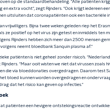
ven op de standaardbehandeling. "Alle patiënten krijg
en extra vocht", zegt Rijnders. "Ook krijgt iedereen ee
en uitsluiten dat coronapatiënten ook een bacteriële in
n vrijwilligers. Bijna twee weken geleden riep het Er
ls ze positief op het virus zijn getest en inmiddels ten
 Volgens Rijnders hebben zich meer dan 2500 mensen gem
rvolgens neemt bloedbank Sanquin plasma af."
ieke patiënten is niet geheel zonder risico's. "Nederl
egt Rijnders. "Maar ooit wisten we niet dat virussen zoals hi
en die via bloeddonaties overgedragen. Daarom test S
 via het bloed kunnen worden overgedragen en ondervra
rag dat het risico kan geven op infecties."
oek
 dat patiënten een hevigere ontstekingsreactie ontwikke