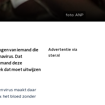
foto:
ANP
Advertentie via
ngen van iemand die
ster.nl
navirus. Dat
iemand deze
k dat moet uitwijzen
n virus maakt daar
a: het bloed zonder