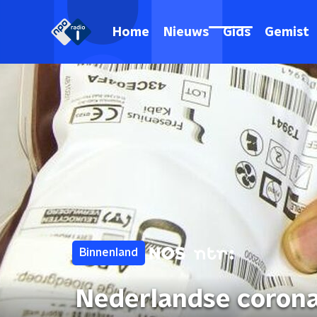
Home
Nieuws
Gids
Gemist
Binnenland
Nederlandse corona