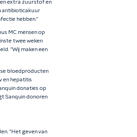
en extra zuurstof en
n antibioticakuur
fectie hebben."
asmus MC mensen op
 minste twee weken
eld. "Wij maken een
andse bloedproducten
v en hepatitis
anquin donaties op
agt Sanquin donoren
len. "Het geven van