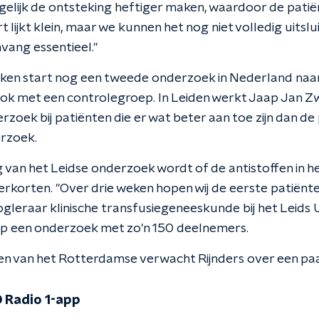
gelijk de ontsteking heftiger maken, waardoor de patië
t lijkt klein, maar we kunnen het nog niet volledig uitsl
vang essentieel."
eken start nog een tweede onderzoek in Nederland naa
ok met een controlegroep. In Leiden werkt Jaap Jan Z
zoek bij patiënten die er wat beter aan toe zijn dan de 
rzoek.
g van het Leidse onderzoek wordt of de antistoffen in h
verkorten. "Over drie weken hopen wij de eerste patiënt
gleraar klinische transfusiegeneeskunde bij het Leids U
op een onderzoek met zo'n 150 deelnemers.
en van het Rotterdamse verwacht Rijnders over een p
 Radio 1-app