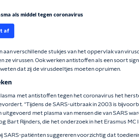
sma als middel tegen coronavirus
t af
 aan verschillende stukjes van het oppervlak van virusd
n ze virussen. Ook werken antistoffen als een soort sign
 weten dat zij de virusdeeltjes moeten opruimen.
eken
plasma met antistoffen tegen het coronavirus het herst
vordert. "Tijdens de SARS-uitbraak in 2003 is bijvoor
n uitgevoerd met plasma van mensen die van SARS ware
oog Bart Rijnders, die het onderzoek in het Erasmus MC l
ij SARS-patiënten suggereren voorzichtig dat toedien