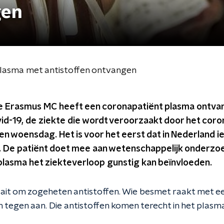
gen
lasma met antistoffen ontvangen
e Erasmus MC heeft een coronapatiënt plasma ontva
id-19, de ziekte die wordt veroorzaakt door het coro
n woensdag. Het is voor het eerst dat in Nederland 
t. De patiënt doet mee aan wetenschappelijk onderzoe
plasma het ziekteverloop gunstig kan beïnvloeden.
it om zogeheten antistoffen. Wie besmet raakt met ee
n tegen aan. Die antistoffen komen terecht in het plasm