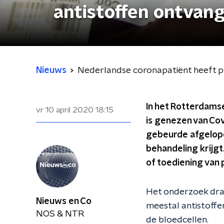
antistoffen ontvan
Nieuws
Nederlandse coronapatiënt heeft p
In het Rotterdams
vr 10 april 2020
18:15
is genezen van Cov
gebeurde afgelope
behandeling krijg
of toediening van 
Het onderzoek draa
Nieuws en Co
meestal antistoffe
NOS & NTR
de bloedcellen.