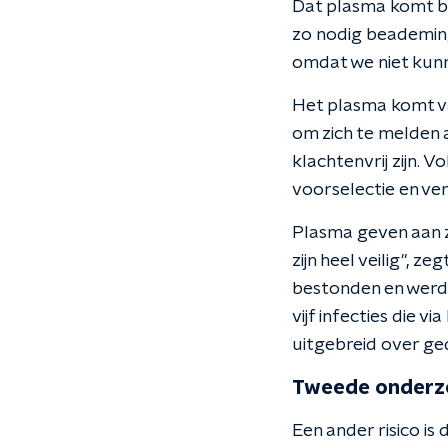
Dat plasma komt bo
zo nodig beademing 
omdat we niet kunn
Het plasma komt va
om zich te melden a
klachtenvrij zijn.
voorselectie en ve
Plasma geven aan z
zijn heel veilig", z
bestonden en werd
vijf infecties die
uitgebreid over ged
Tweede onderz
Een ander risico is