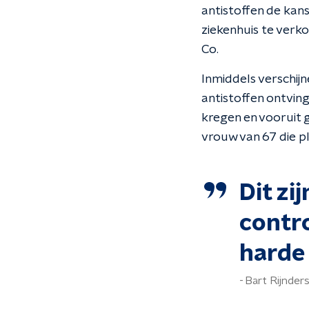
antistoffen de kans 
ziekenhuis te verko
Co.
Inmiddels verschij
antistoffen ontving
kregen en vooruit 
vrouw van 67 die p
Dit zi
contr
harde 
Bart Rijnder