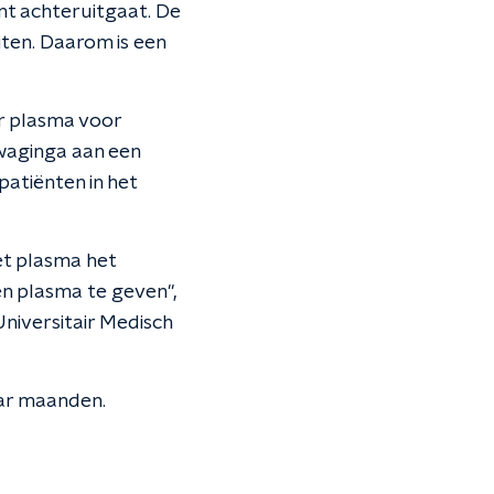
nt achteruitgaat. De
uiten. Daarom is een
r plasma voor
waginga aan een
patiënten in het
et plasma het
en plasma te geven",
niversitair Medisch
aar maanden.