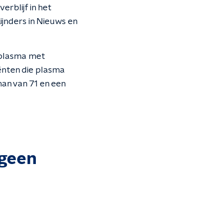
erblijf in het
ijnders in Nieuws en
 plasma met
iënten die plasma
an van 71 en een
 geen