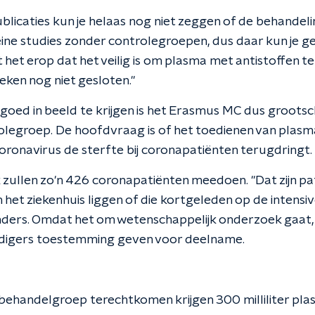
ublicaties kun je helaas nog niet zeggen of de behandeli
 kleine studies zonder controlegroepen, dus daar kun je 
jkt het erop dat het veilig is om plasma met antistoffen 
eken nog niet gesloten."
 goed in beeld te krijgen is het Erasmus MC dus groots
olegroep. De hoofdvraag is of het toedienen van plasm
oronavirus de sterfte bij coronapatiënten terugdringt.
zullen zo'n 426 coronapatiënten meedoen. "Dat zijn pa
 het ziekenhuis liggen of die kortgeleden op de intensive
nders. Omdat het om wetenschappelijk onderzoek gaat,
igers toestemming geven voor deelname.
e behandelgroep terechtkomen krijgen 300 milliliter pla