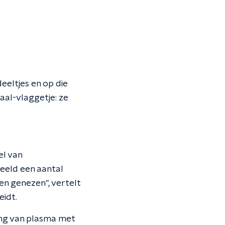
eeltjes en op die
aal-vlaggetje: ze
el van
beeld een aantal
n genezen", vertelt
eidt.
ing van plasma met