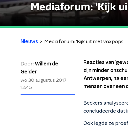
Mediaforum: 'Kijk u
Nieuws
Mediaforum: 'Kijk uit met voxpops'
Reacties van ‘gewo
Door:
Willem de
zijn minder onschul
Gelder
Antwerpen, na een
wo 30 augustus 2017
mensen over een o
12:45
Beckers analyseerd
concludeerde dat i
Ook legde ze proef