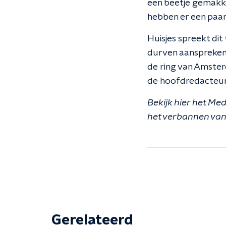
een beetje gemakkel
hebben er een paar 
Huisjes spreekt dit 
durven aanspreken e
de ring van Amsterd
de hoofdredacteur.
Bekijk hier het M
het verbannen van 
Gerelateerd