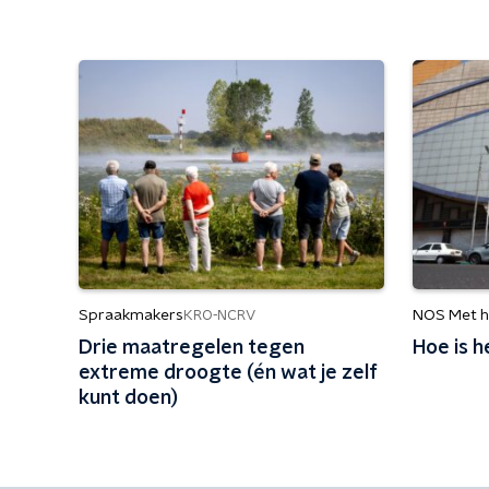
Spraakmakers
NOS Met h
KRO-NCRV
Drie maatregelen tegen
Hoe is h
extreme droogte (én wat je zelf
kunt doen)