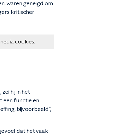
en, waren geneigd om
ers kritischer
media cookies.
ei hij in het
 een functie en
effing, bijvoorbeeld",
gevoel dat het vaak