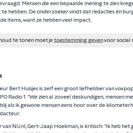
vraagd. Mensen die een bepaalde mening te zien kreg
g te hebben. De onderzoeker vindt dat redacties én burg
 de items, want ze hebben veel impact.
houd te tonen moet je
toestemming geven
voor social 
n
Bert Huisjes is zelf een groot liefhebber van voxpop, z
PO Radio 1. "We zien al zoveel deskundigen, mensen met
ijd blij als ik gewone mensen eens hoor over de kilometerh
dacteur.
van NU.nl, Gert-Jaap Hoekman, is kritisch: "Ik heb het 