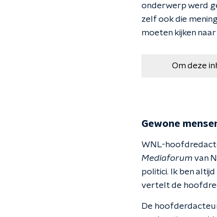
onderwerp werd ge
zelf ook die menin
moeten kijken naar
Om deze in
Gewone mense
WNL-hoofdredacteur 
Mediaforum
van N
politici. Ik ben alt
vertelt de hoofdre
De hoofderdacteur 