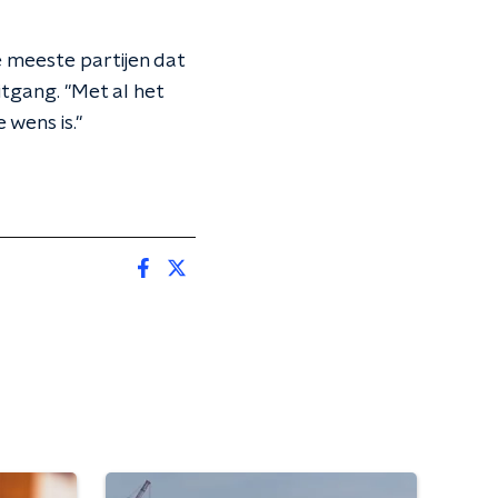
e meeste partijen dat
tgang. "Met al het
wens is."