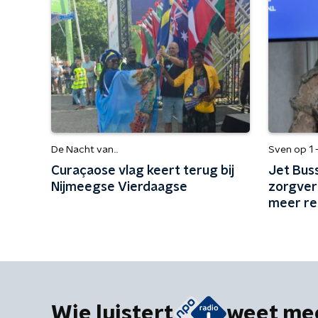
De Nacht van...
Sven op 1 
Curaçaose vlag keert terug bij
Jet Bus
Nijmeegse Vierdaagse
zorgver
meer re
Wie luistert
weet me