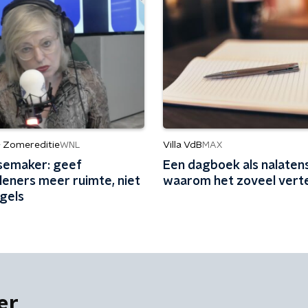
- Zomereditie
Villa VdB
WNL
MAX
semaker: geef
Een dagboek als nalaten
leners meer ruimte, niet
waarom het zoveel verte
gels
er