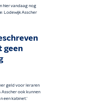
m hier vandaag nog
e: Lodewijk Asscher
geschreven
t geen
g
eer geld voor leraren
ns Asscher ook kunnen
n een kabinet.'