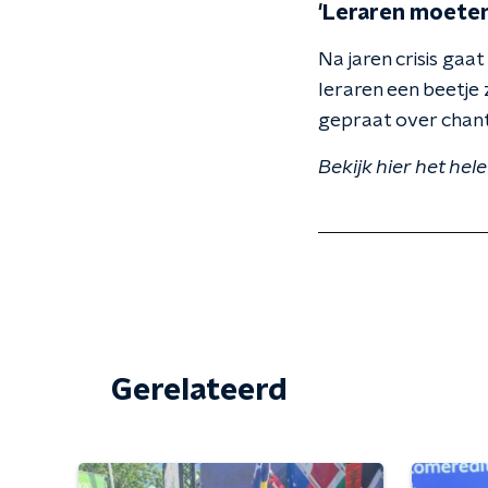
'Leraren moeten
Na jaren crisis gaa
leraren een beetje
gepraat over chant
Bekijk hier het he
Gerelateerd