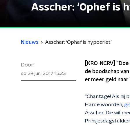
Asscher: ‘Ophef is h
Nieuws
Asscher: ‘Ophef is hypocriet’
[KRO-NCRV] "Doe er
Door:
de boodschap van v
do 29 juni 2017
15:23
er meer geld naar
“Chantage! Als hij 
Harde woorden,
gi
Asscher. Die wil me
Prinsjesdagstukken 