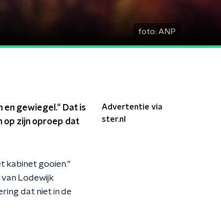
foto:
ANP
Advertentie via
 en gewiegel." Dat is
ster.nl
 op zijn oproep dat
et kabinet gooien.”
 van Lodewijk
ring dat niet in de