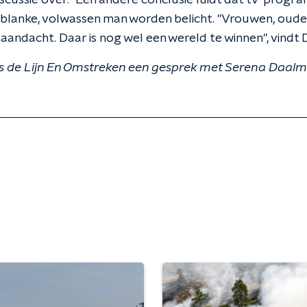
scussie over." Een andere conclusie luidt dat tv-progr
 blanke, volwassen man worden belicht. "Vrouwen, oud
 aandacht. Daar is nog wel een wereld te winnen", vindt
 de Lijn En Omstreken een gesprek met Serena Daalm