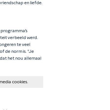
 vriendschap en liefde.
7 programma’s
teit verbeeld werd.
ongeren te veel
of de norm is. "Je
 dat het nou allemaal
media cookies.