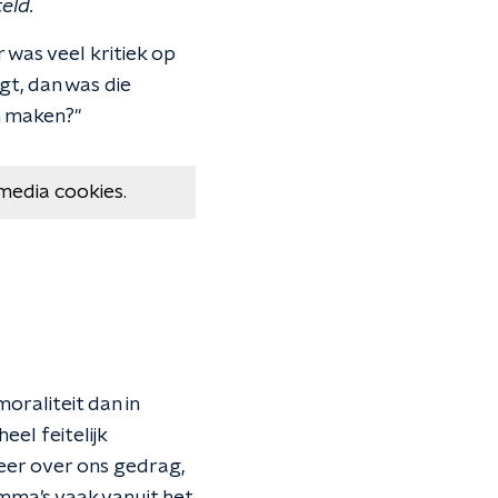
eld.
 was veel kritiek op
gt, dan was die
an maken?"
media cookies.
oraliteit dan in
el feitelijk
meer over ons gedrag,