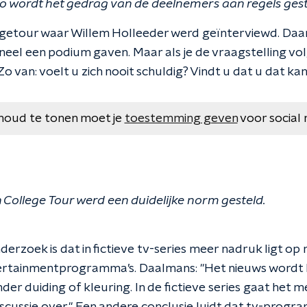
o wordt het gedrag van de deelnemers aan regels gest
legetour waar Willem Holleeder werd geïnterviewd. Daar
eel een podium gaven. Maar als je de vraagstelling vol
 Zo van: voelt u zich nooit schuldig? Vindt u dat u dat k
houd te tonen moet je
toestemming geven
voor social 
n College Tour werd een duidelijke norm gesteld.
derzoek is dat in fictieve tv-series meer nadruk ligt op m
ertainmentprogramma’s. Daalmans: "Het nieuws wordt he
er duiding of kleuring. In de fictieve series gaat het 