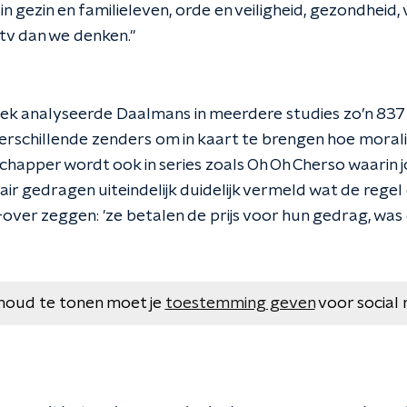
in gezin en familieleven, orde en veiligheid, gezondheid,
tv dan we denken."
ek analyseerde Daalmans in meerdere studies zo’n 83
erschillende zenders om in kaart te brengen hoe morali
happer wordt ook in series zoals Oh Oh Cherso waarin j
gair gedragen uiteindelijk duidelijk vermeld wat de regel 
-over zeggen: 'ze betalen de prijs voor hun gedrag, was
houd te tonen moet je
toestemming geven
voor social 