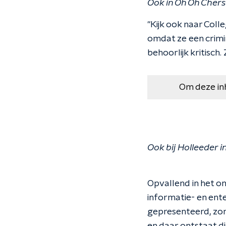
Ook in Oh Oh Chers
"Kijk ook naar Col
omdat ze een crimin
behoorlijk kritisch.
Om deze in
Ook bij Holleeder i
Opvallend in het on
informatie- en ent
gepresenteerd, zond