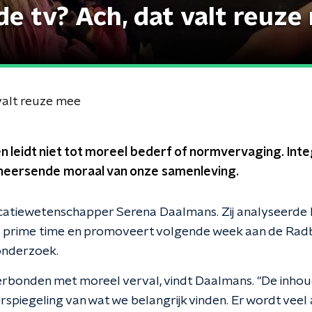
de tv? Ach, dat valt reuze
valt reuze mee
ken leidt niet tot moreel bederf of normvervaging. Int
e heersende moraal van onze samenleving.
atiewetenschapper Serena Daalmans. Zij analyseerde
p prime time en promoveert volgende week aan de Rad
onderzoek.
erbonden met moreel verval, vindt Daalmans. "De inhoud
erspiegeling van wat we belangrijk vinden. Er wordt vee