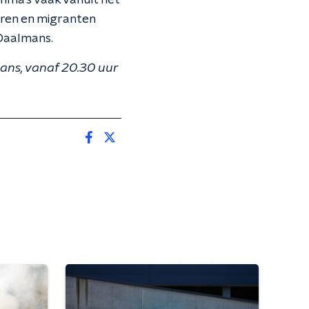
amma’s vaak vanuit het
eren en migranten
 Daalmans.
ans, vanaf 20.30 uur