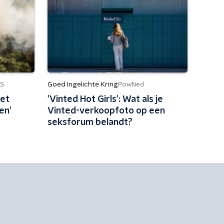
Goed Ingelichte Kring
S
PowNed
et
'Vinted Hot Girls': Wat als je
en'
Vinted-verkoopfoto op een
seksforum belandt?