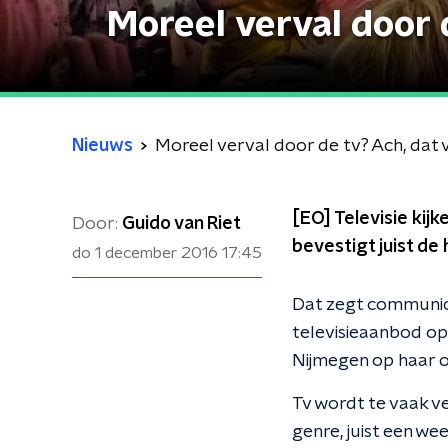
Moreel verval door 
Nieuws
Moreel verval door de tv? Ach, dat 
[EO] Televisie kij
Door:
Guido van Riet
bevestigt juist d
do 1 december 2016
17:45
Dat zegt communic
televisieaanbod o
Nijmegen op haar 
Tv wordt te vaak v
genre, juist een we