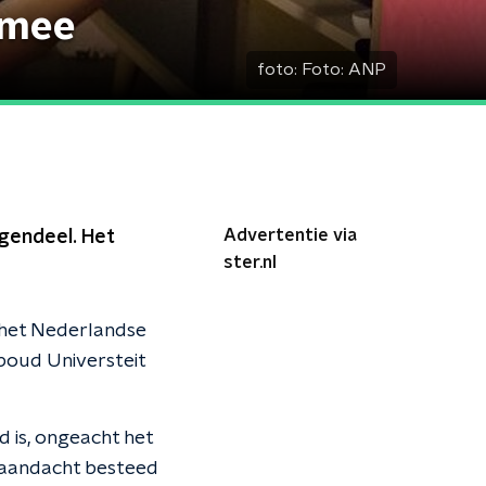
 mee
foto:
Foto: ANP
Advertentie via
egendeel. Het
ster.nl
 het Nederlandse
boud Universteit
 is, ongeacht het
l aandacht besteed