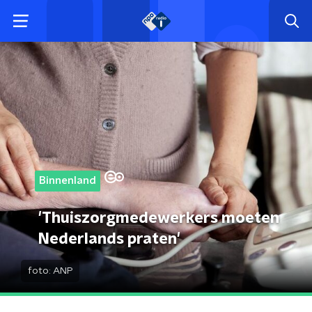
Binnenland
'Thuiszorgmedewerkers moeten
Nederlands praten'
foto:
ANP