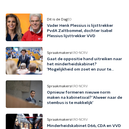
Dit is de Dag
EO
Vader Henk Plessius is lijsttrekker
PvdA Zaltbommel, dochter Isabel
Plessius lijsttrekker VVD
Spraakmakers
KRO-NCRV
Gaat de oppositie hand uitreiken naar
het minderheidskabinet?
'Mogelijkheid om zoet en zuur te
scheiden'
Spraakmakers
KRO-NCRV
Opnieuw formeren nieuwe norm
maken na kabinetsval? 'Alweer naar de
stembus is te makkelijk'
Spraakmakers
KRO-NCRV
Minderheidskabinet D66, CDA en VVD