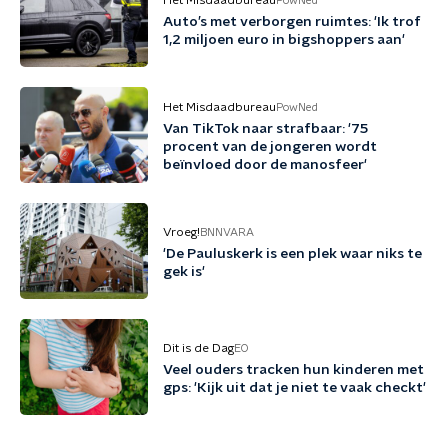
Het Misdaadbureau
PowNed
Auto’s met verborgen ruimtes: 'Ik trof
1,2 miljoen euro in bigshoppers aan'
Het Misdaadbureau
PowNed
Van TikTok naar strafbaar: '75
procent van de jongeren wordt
beïnvloed door de manosfeer'
Vroeg!
BNNVARA
'De Pauluskerk is een plek waar niks te
gek is'
Dit is de Dag
EO
Veel ouders tracken hun kinderen met
gps: 'Kijk uit dat je niet te vaak checkt'