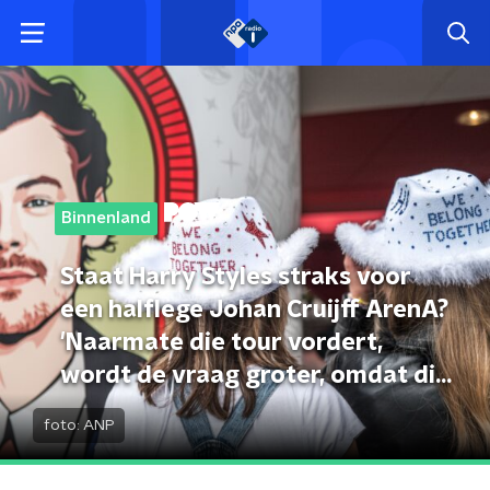
Binnenland
Staat Harry Styles straks voor
een halflege Johan Cruijff ArenA?
'Naarmate die tour vordert,
wordt de vraag groter, omdat die
fans zoveel liefde en plezier
foto:
ANP
uitstralen'