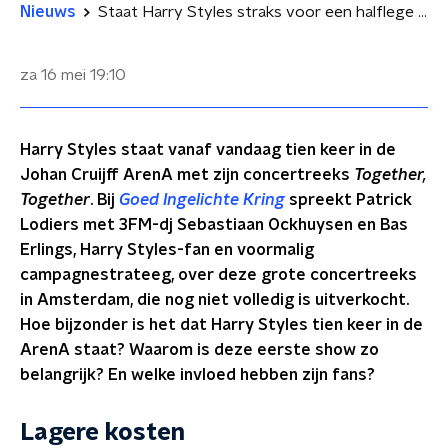
Nieuws
Staat Harry Styles straks voor een halflege Johan Cruijff ArenA? 'Naarmate die tour vordert, wordt de vraag groter, omdat die fans zoveel liefde en plezier uitstralen'
za 16 mei
19:10
Harry Styles staat vanaf vandaag tien keer in de
Johan Cruijff ArenA met zijn concertreeks
Together,
Together
. Bij
Goed Ingelichte Kring
spreekt Patrick
Lodiers met 3FM-dj Sebastiaan Ockhuysen en Bas
Erlings, Harry Styles-fan en voormalig
campagnestrateeg, over deze grote concertreeks
in Amsterdam, die nog niet volledig is uitverkocht.
Hoe bijzonder is het dat Harry Styles tien keer in de
ArenA staat? Waarom is deze eerste show zo
belangrijk? En welke invloed hebben zijn fans?
Lagere kosten