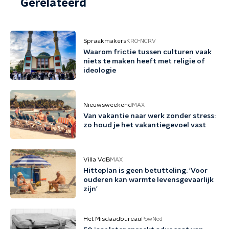
Gerelateerd
Spraakmakers
KRO-NCRV
Waarom frictie tussen culturen vaak
niets te maken heeft met religie of
ideologie
Nieuwsweekend
MAX
Van vakantie naar werk zonder stress:
zo houd je het vakantiegevoel vast
Villa VdB
MAX
Hitteplan is geen betutteling: 'Voor
ouderen kan warmte levensgevaarlijk
zijn'
Het Misdaadbureau
PowNed