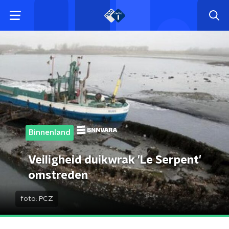
Binnenland
Veiligheid duikwrak 'Le Serpent'
omstreden
foto:
PCZ