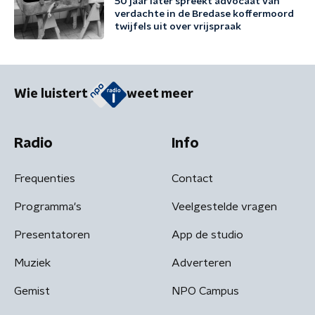
50 jaar later spreekt advocaat van
verdachte in de Bredase koffermoord
twijfels uit over vrijspraak
Wie luistert
weet meer
Radio
Info
Frequenties
Contact
Programma's
Veelgestelde vragen
Presentatoren
App de studio
Muziek
Adverteren
Gemist
NPO Campus