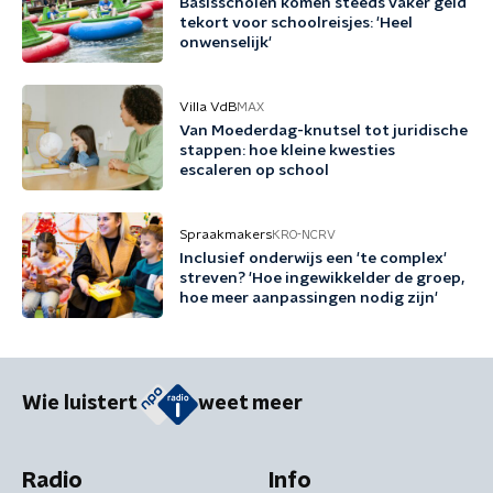
Basisscholen komen steeds vaker geld
tekort voor schoolreisjes: 'Heel
onwenselijk'
Villa VdB
MAX
Van Moederdag-knutsel tot juridische
stappen: hoe kleine kwesties
escaleren op school
Spraakmakers
KRO-NCRV
Inclusief onderwijs een 'te complex'
streven? 'Hoe ingewikkelder de groep,
hoe meer aanpassingen nodig zijn'
Wie luistert
weet meer
Radio
Info