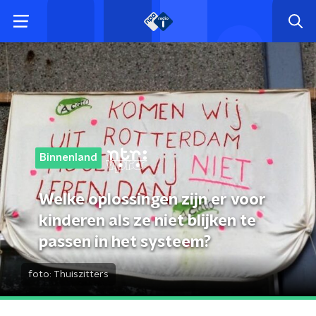
Binnenland
Welke oplossingen zijn er voor
kinderen als ze niet blijken te
passen in het systeem?
foto:
Thuiszitters