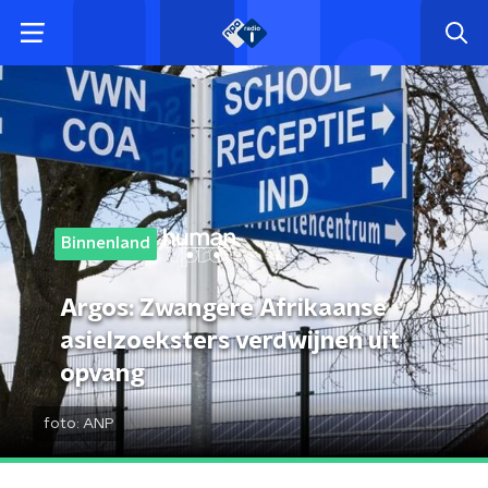
Binnenland
Argos: Zwangere Afrikaanse
asielzoeksters verdwijnen uit
opvang
foto:
ANP