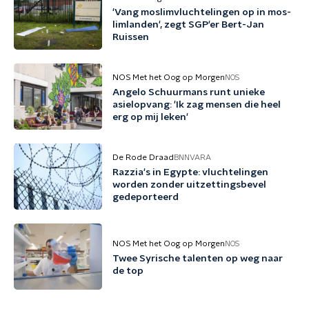
'Vang mos­lim­vluch­te­lin­gen op in mos­
lim­lan­den', zegt SGP'er Bert-Jan
Ruissen
NOS Met het Oog op Morgen
NOS
Angelo Schuurmans runt unieke
asielopvang: 'Ik zag mensen die heel
erg op mij leken'
De Rode Draad
BNNVARA
Razzia's in Egypte: vluchtelingen
worden zonder uitzettingsbevel
gedeporteerd
NOS Met het Oog op Morgen
NOS
Twee Syrische talenten op weg naar
de top