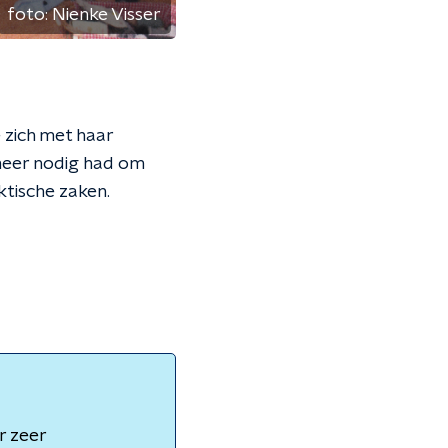
foto:
Nienke Visser
 zich met haar
 meer nodig had om
ktische zaken.
r zeer