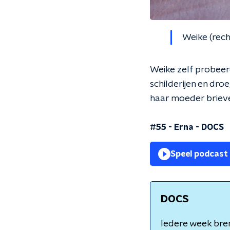
Weike (rec
Weike zelf probeer
schilderijen en dr
haar moeder brieve
#55 - Erna
-
DOCS
Speel podcast
DOCS
Iedere week bre