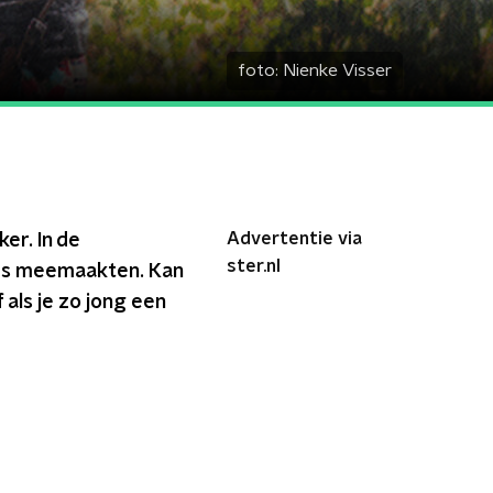
foto:
Nienke Visser
Advertentie via
er. In de
ster.nl
ars meemaakten. Kan
als je zo jong een