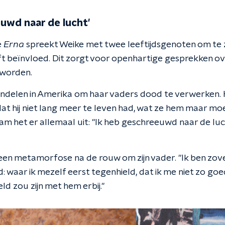
euwd naar de lucht'
e
Erna
spreekt Weike met twee leeftijdsgenoten om te 
t beïnvloed. Dit zorgt voor openhartige gesprekken ove
worden.
andelen in Amerika om haar vaders dood te verwerken. Hi
 dat hij niet lang meer te leven had, wat ze hem maar moe
m het er allemaal uit: "Ik heb geschreeuwd naar de luch
 een metamorfose na de rouw om zijn vader. "Ik ben zov
: waar ik mezelf eerst tegenhield, dat ik me niet zo go
ld zou zijn met hem erbij."