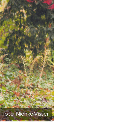
foto:
Nienke Visser