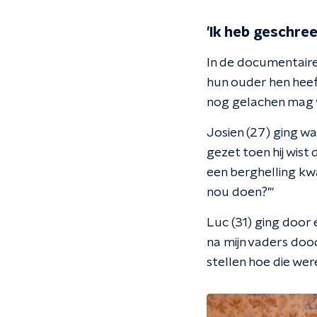
'Ik heb geschre
In de documentair
hun ouder hen heef
nog gelachen mag 
Josien (27) ging w
gezet toen hij wist
een berghelling kwa
nou doen?’"
Luc (31) ging door
na mijn vaders dood
stellen hoe die were