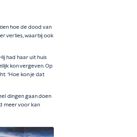
zien hoe de dood van
r verlies, waarbij ook
j had haar uit huis
ilijk kon vergeven. Op
t: ‘Hoe kon je dat
eel dingen gaan doen
ed meer voor kan