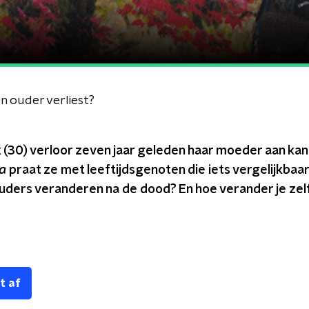
en ouder verliest?
 (30) verloor zeven jaar geleden haar moeder aan kank
a
praat ze met leeftijdsgenoten die iets vergelijkba
ouders veranderen na de dood? En hoe verander je zelf 
t af