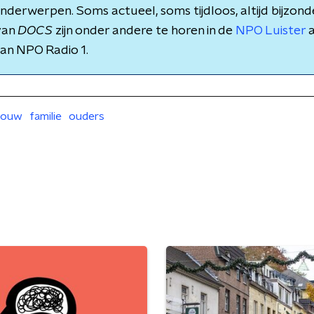
derwerpen. Soms actueel, soms tijdloos, altijd bijzond
van
DOCS
zijn onder andere te horen in de
NPO Luister
a
an NPO Radio 1.
rouw
familie
ouders