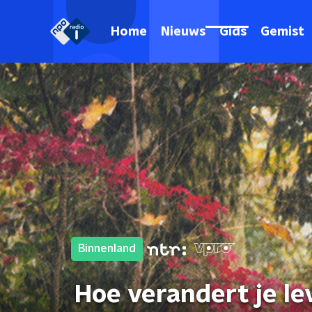
Home
Nieuws
Gids
Gemist
Binnenland
Hoe verandert je le