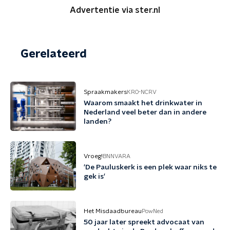
Advertentie via ster.nl
Gerelateerd
Spraakmakers
KRO-NCRV
Waarom smaakt het drinkwater in
Nederland veel beter dan in andere
landen?
Vroeg!
BNNVARA
'De Pauluskerk is een plek waar niks te
gek is'
Het Misdaadbureau
PowNed
50 jaar later spreekt advocaat van