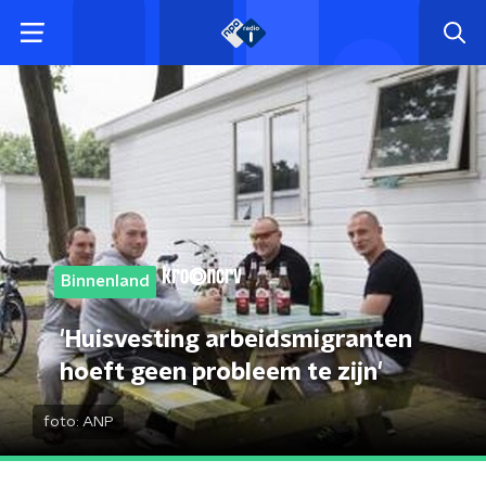
Binnenland
'Huisvesting arbeidsmigranten
hoeft geen probleem te zijn'
foto:
ANP