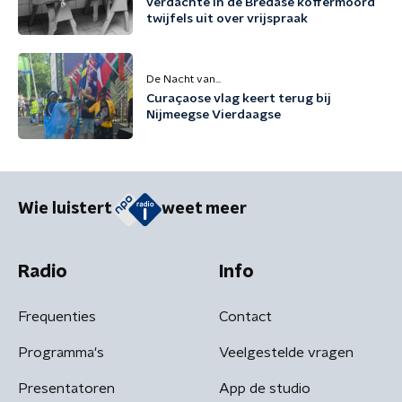
verdachte in de Bredase koffermoord
twijfels uit over vrijspraak
De Nacht van...
Curaçaose vlag keert terug bij
Nijmeegse Vierdaagse
Wie luistert
weet meer
Radio
Info
Frequenties
Contact
Programma's
Veelgestelde vragen
Presentatoren
App de studio