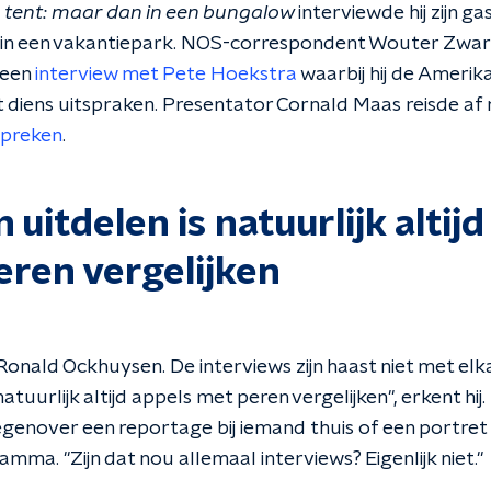
^ tent: maar dan in een bungalow
interviewde hij zijn ga
n een vakantiepark. NOS-correspondent Wouter Zwart i
 een
interview met Pete Hoekstra
waarbij hij de Amer
diens uitspraken. Presentator Cornald Maas reisde af 
spreken
.
n uitdelen is natuurlijk altij
eren vergelijken
onald Ockhuysen. De interviews zijn haast niet met elka
 natuurlijk altijd appels met peren vergelijken", erkent hij
enover een reportage bij iemand thuis of een portret 
a. "Zijn dat nou allemaal interviews? Eigenlijk niet."