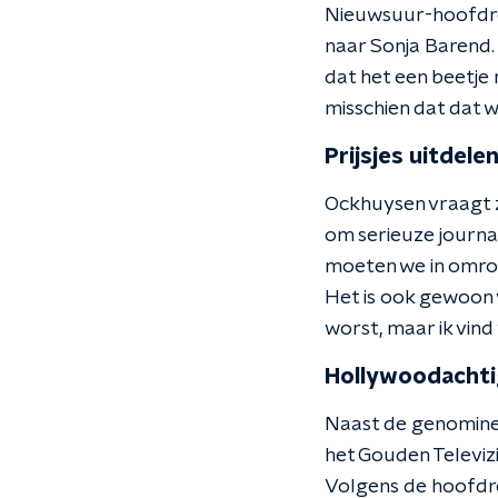
Nieuwsuur-hoofdred
naar Sonja Barend. 
dat het een beetje 
misschien dat dat w
Prijsjes uitdele
Ockhuysen vraagt zi
om serieuze journal
moeten we in omroep
Het is ook gewoon w
worst, maar ik vind
Hollywoodachti
Naast de genomine
het Gouden Televizie
Volgens de hoofdre