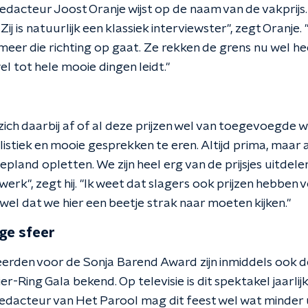
acteur Joost Oranje wijst op de naam van de vakprijs. 
Zij is natuurlijk een klassiek interviewster", zegt Oranje
meer die richting op gaat. Ze rekken de grens nu wel he
el tot hele mooie dingen leidt."
n
ch daarbij af of al deze prijzen wel van toegevoegde waa
istiek en mooie gesprekken te eren. Altijd prima, maar
land opletten. We zijn heel erg van de prijsjes uitdele
erk", zegt hij. "Ik weet dat slagers ook prijzen hebben 
 wel dat we hier een beetje strak naar moeten kijken."
ge sfeer
erden voor de Sonja Barend Award zijn inmiddels ook 
r-Ring Gala bekend. Op televisie is dit spektakel jaarlijk
dacteur van Het Parool mag dit feest wel wat minder ui