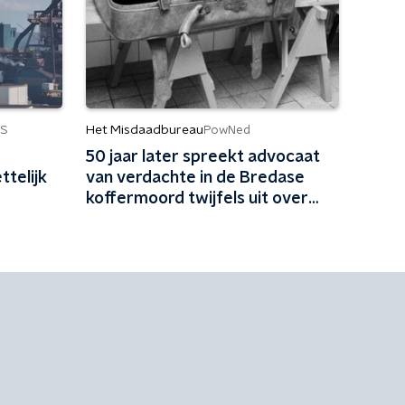
Het Misdaadbureau
S
PowNed
50 jaar later spreekt advocaat
ttelijk
van verdachte in de Bredase
koffermoord twijfels uit over
vrijspraak