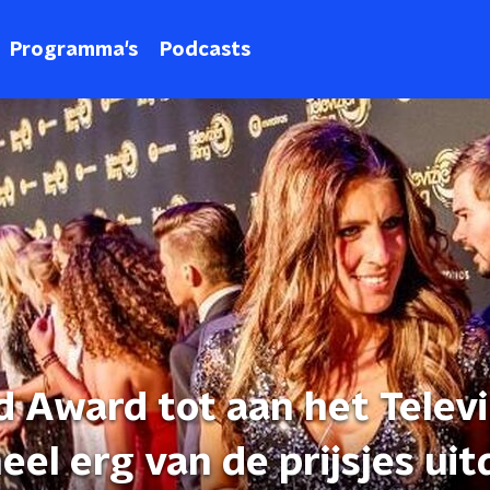
Programma's
Podcasts
 Award tot aan het Televi
heel erg van de prijsjes ui