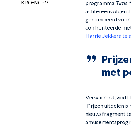
KRO-NCRV
programma
Tims 
achtereenvolgend i
genomineerd voor
confronteerde met 
Harrie Jekkers te 
Prijze
met p
Verwarrend, vindt R
"Prijzen uitdelen is
nieuwsfragment teg
amusementsprogramm