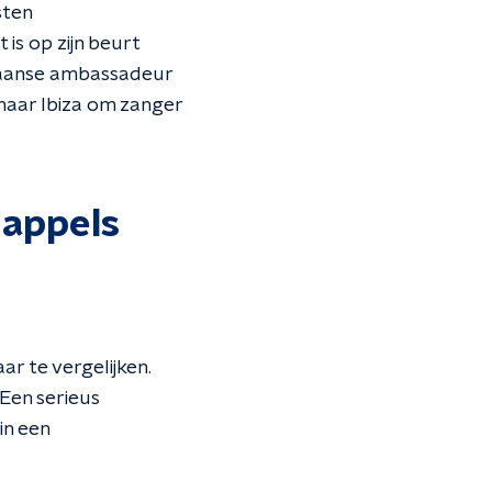
sten
s op zijn beurt
ikaanse ambassadeur
naar Ibiza om zanger
d appels
ar te vergelijken.
. Een serieus
in een