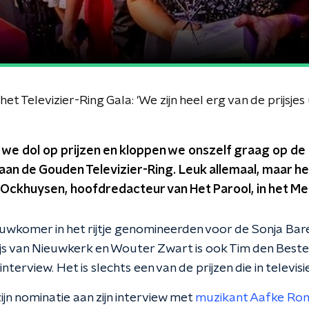
 Televizier-Ring Gala: 'We zijn heel erg van de prijsjes
ijn we dol op prijzen en kloppen we onszelf graag op de
an de Gouden Televizier-Ring. Leuk allemaal, maar he
 Ockhuysen, hoofdredacteur van Het Parool, in het M
uwkomer in het rijtje genomineerden voor de Sonja Bar
js van Nieuwkerk en Wouter Zwart is ook Tim den Best
interview. Het is slechts een van de prijzen die in televis
jn nominatie aan zijn interview met
muzikant Aafke Rom