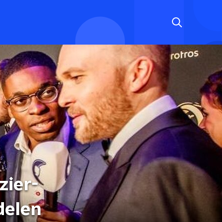
zier-
tdelen