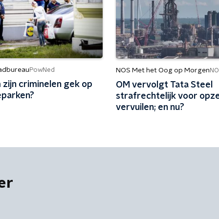
adbureau
PowNed
NOS Met het Oog op Morgen
NO
zijn criminelen gek op
OM vervolgt Tata Steel
eparken?
strafrechtelijk voor opze
vervuilen; en nu?
er