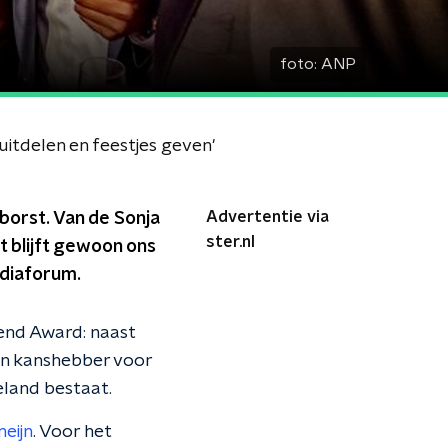
foto:
ANP
 uitdelen en feestjes geven'
Advertentie via
 borst. Van de Sonja
ster.nl
t blijft gewoon ons
ediaforum.
end Award: naast
en kanshebber voor
ieland bestaat.
eijn
. Voor het