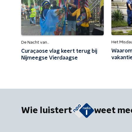
Het Misda
De Nacht van...
Waarom 
Curaçaose vlag keert terug bij
vakanti
Nijmeegse Vierdaagse
Wie luistert
weet me