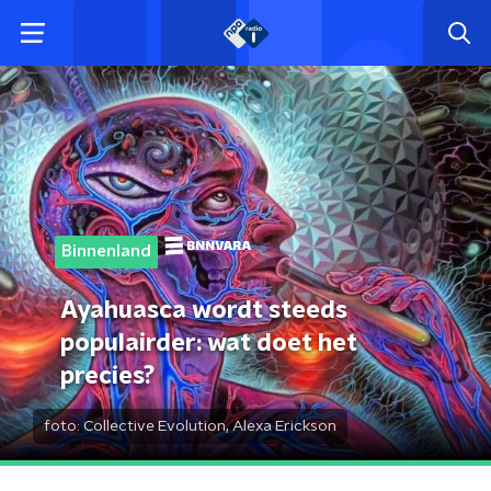
Binnenland
Ayahuasca wordt steeds
populairder: wat doet het
precies?
foto:
Collective Evolution, Alexa Erickson