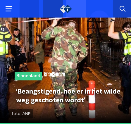
Binnenland
'Beangstigend, hoe er in het wilde
weg geschoten wordt'
foto:
ANP