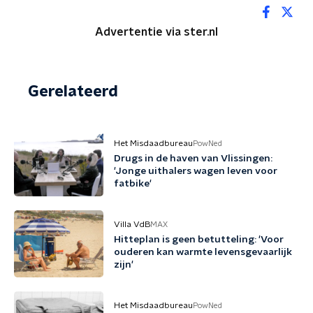
Advertentie via ster.nl
Gerelateerd
Het Misdaadbureau
PowNed
Drugs in de haven van Vlissingen:
'Jonge uithalers wagen leven voor
fatbike'
Villa VdB
MAX
Hitteplan is geen betutteling: 'Voor
ouderen kan warmte levensgevaarlijk
zijn'
Het Misdaadbureau
PowNed