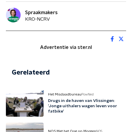
Spraakmakers
KRO-NCRV
Advertentie via ster.nl
Gerelateerd
Het Misdaadbureau
PowNed
Drugs in de haven van Vlissingen:
'Jonge uithalers wagen leven voor
fatbike'
NOS Met het Oog op Morgen
NOS