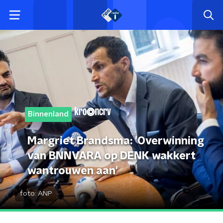
Binnenland
Margriet Brandsma: 'Overwinning
van BNNVARA op DENK wakkert
wantrouwen aan'
foto:
ANP