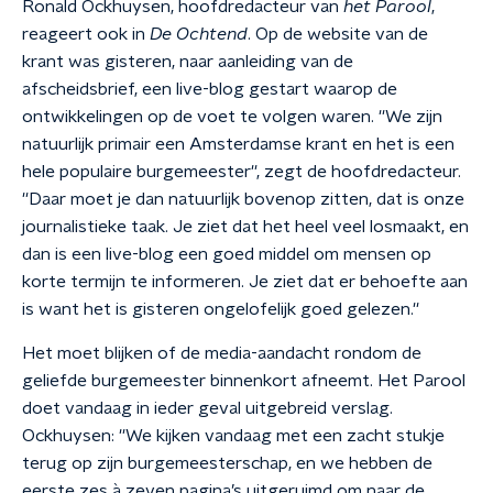
Ronald Ockhuysen, hoofdredacteur van
het Parool
,
reageert ook in
De Ochtend
. Op de website van de
krant was gisteren, naar aanleiding van de
afscheidsbrief, een live-blog gestart waarop de
ontwikkelingen op de voet te volgen waren. ''We zijn
natuurlijk primair een Amsterdamse krant en het is een
hele populaire burgemeester'', zegt de hoofdredacteur.
''Daar moet je dan natuurlijk bovenop zitten, dat is onze
journalistieke taak. Je ziet dat het heel veel losmaakt, en
dan is een live-blog een goed middel om mensen op
korte termijn te informeren. Je ziet dat er behoefte aan
is want het is gisteren ongelofelijk goed gelezen.''
Het moet blijken of de media-aandacht rondom de
geliefde burgemeester binnenkort afneemt. Het Parool
doet vandaag in ieder geval uitgebreid verslag.
Ockhuysen: ''We kijken vandaag met een zacht stukje
terug op zijn burgemeesterschap, en we hebben de
eerste zes à zeven pagina’s uitgeruimd om naar de