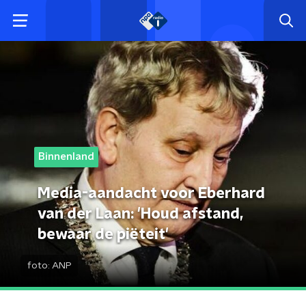
Binnenland
Media-aandacht voor Eberhard
van der Laan: 'Houd afstand,
bewaar de piëteit'
foto:
ANP