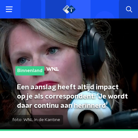
Binnenland
Een aanslag heeft altijd impact
op je als correspondent: 'Je wordt
daar continu aan herinnerd'
foto:
WNL In de Kantine