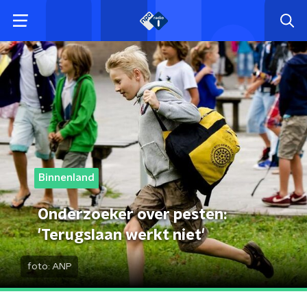
Binnenland
Onderzoeker over pesten:
'Terugslaan werkt niet'
foto:
ANP