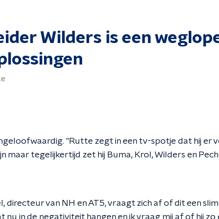
eider Wilders is een weglop
plossingen
te
ngeloofwaardig. "Rutte zegt in een tv-spotje dat hij er v
jn maar tegelijkertijd zet hij Buma, Krol, Wilders en Pec
, directeur van NH en AT5, vraagt zich af of dit een sli
 nu in de negativiteit hangen en ik vraag mij af of hij z