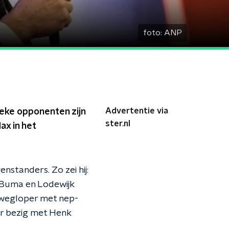
foto:
ANP
Advertentie via
ieke opponenten zijn
ster.nl
ax in het
standers. Zo zei hij:
er Buma en Lodewijk
n wegloper met nep-
ar bezig met Henk