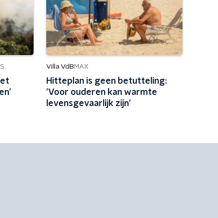
Villa VdB
S
MAX
et
Hitteplan is geen betutteling:
en'
'Voor ouderen kan warmte
levensgevaarlijk zijn'