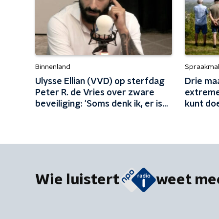
Binnenland
Spraakma
Ulysse Ellian (VVD) op sterfdag
Drie ma
Peter R. de Vries over zware
extreme
beveiliging: 'Soms denk ik, er is
kunt do
niks leuk aan mijn leven'
Wie luistert
weet me