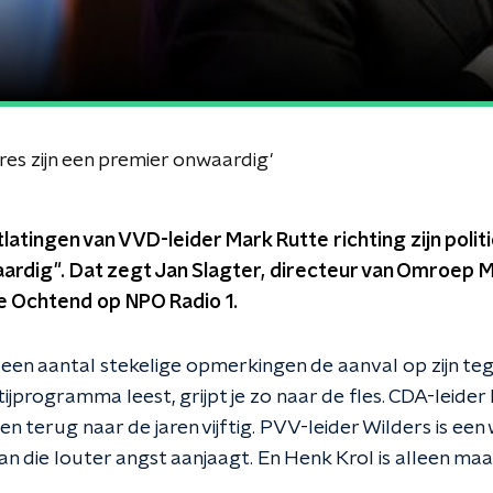
gres zijn een premier onwaardig'
atingen van VVD-leider Mark Rutte richting zijn polit
rdig". Dat zegt Jan Slagter, directeur van Omroep M
 Ochtend op NPO Radio 1.
en aantal stekelige opmerkingen de aanval op zijn tegen
tijprogramma leest, grijpt je zo naar de fles. CDA-leid
en terug naar de jaren vijftig. PVV-leider Wilders is ee
an die louter angst aanjaagt. En Henk Krol is alleen ma