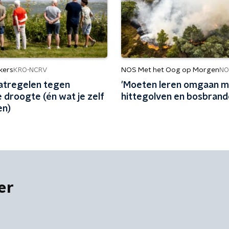
kers
NOS Met het Oog op Morgen
KRO-NCRV
NO
atregelen tegen
'Moeten leren omgaan m
 droogte (én wat je zelf
hittegolven en bosbrand
en)
er