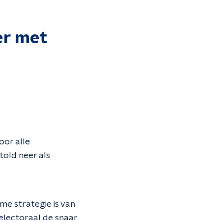
er met
oor alle
htold neer als
mme strategie is van
o electoraal de snaar