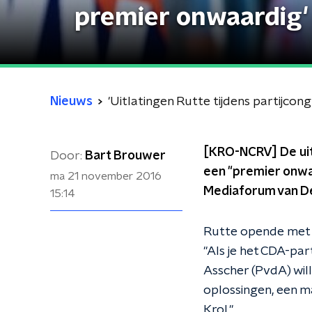
premier onwaardig'
Nieuws
'Uitlatingen Rutte tijdens partijcon
[KRO-NCRV] De uitl
Door:
Bart Brouwer
een "premier onwaa
ma 21 november 2016
Mediaforum van De
15:14
Rutte opende met e
"Als je het CDA-par
Asscher (PvdA) will
oplossingen, een m
Krol."