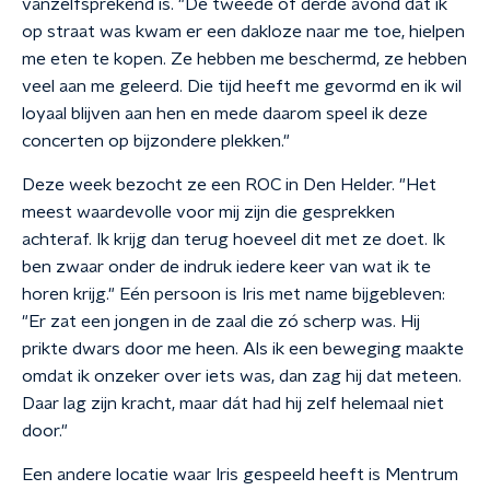
vanzelfsprekend is. "De tweede of derde avond dat ik
op straat was kwam er een dakloze naar me toe, hielpen
me eten te kopen. Ze hebben me beschermd, ze hebben
veel aan me geleerd. Die tijd heeft me gevormd en ik wil
loyaal blijven aan hen en mede daarom speel ik deze
concerten op bijzondere plekken."
Deze week bezocht ze een ROC in Den Helder. "Het
meest waardevolle voor mij zijn die gesprekken
achteraf. Ik krijg dan terug hoeveel dit met ze doet. Ik
ben zwaar onder de indruk iedere keer van wat ik te
horen krijg." Eén persoon is Iris met name bijgebleven:
"Er zat een jongen in de zaal die zó scherp was. Hij
prikte dwars door me heen. Als ik een beweging maakte
omdat ik onzeker over iets was, dan zag hij dat meteen.
Daar lag zijn kracht, maar dát had hij zelf helemaal niet
door."
Een andere locatie waar Iris gespeeld heeft is Mentrum