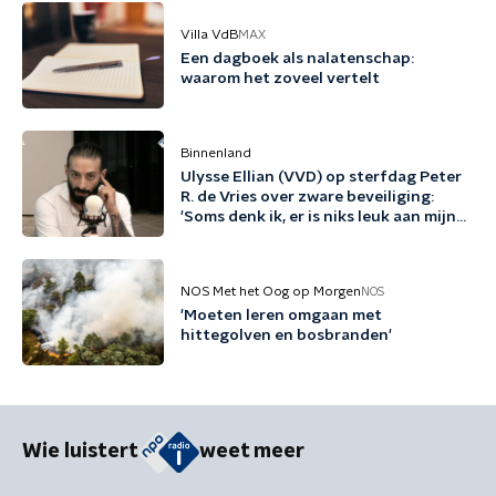
Villa VdB
MAX
Een dagboek als nalatenschap:
waarom het zoveel vertelt
Binnenland
Ulysse Ellian (VVD) op sterfdag Peter
R. de Vries over zware beveiliging:
'Soms denk ik, er is niks leuk aan mijn
leven'
NOS Met het Oog op Morgen
NOS
'Moeten leren omgaan met
hittegolven en bosbranden'
Wie luistert
weet meer