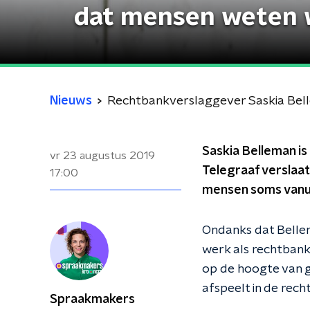
dat mensen weten w
Nieuws
Rechtbankverslaggever Saskia Belle
Saskia Belleman i
vr 23 augustus 2019
Telegraaf verslaat
17:00
mensen soms vanuit
Ondanks dat Bellema
werk als rechtbank
op de hoogte van g
afspeelt in de rech
Spraakmakers