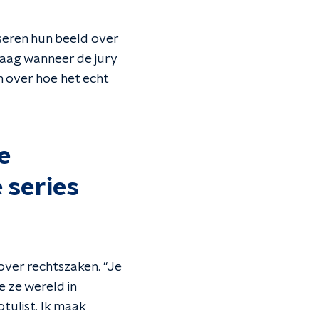
seren hun beeld over
raag wanneer de jury
n over hoe het echt
e
 series
 over rechtszaken. "Je
 ze wereld in
notulist. Ik maak