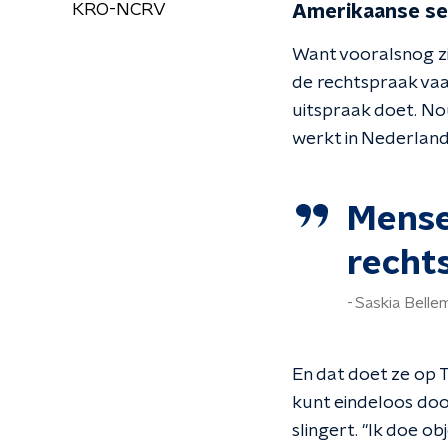
KRO-NCRV
Amerikaanse se
Want vooralsnog zi
de rechtspraak vaa
uitspraak doet. No
werkt in Nederland
Mense
recht
Saskia Belle
En dat doet ze op T
kunt eindeloos doo
slingert. "Ik doe ob