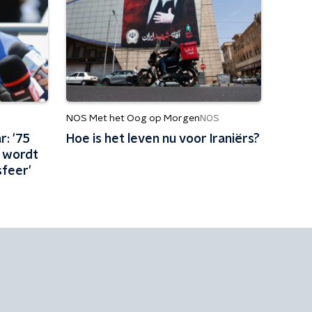
NOS Met het Oog op Morgen
NOS
r: '75
Hoe is het leven nu voor Iraniërs?
 wordt
feer'