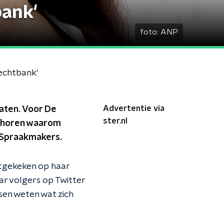
bank'
foto:
ANP
rechtbank'
Advertentie via
aten. Voor De
ster.nl
te horen waarom
n Spraakmakers.
uitgekeken op haar
ar volgers op Twitter
sen weten wat zich