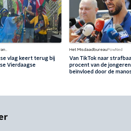
n...
Het Misdaadbureau
PowNed
e vlag keert terug bij
Van TikTok naar strafbaa
se Vierdaagse
procent van de jongeren
beïnvloed door de manos
er