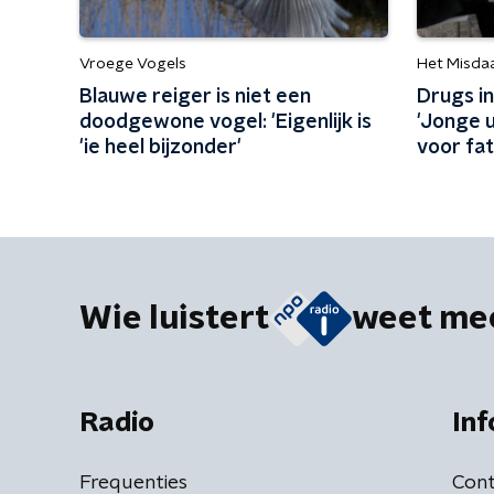
Vroege Vogels
Het Misda
Blauwe reiger is niet een
Drugs in
doodgewone vogel: 'Eigenlijk is
'Jonge 
'ie heel bijzonder'
voor fat
Wie luistert
weet me
Radio
Inf
Frequenties
Cont