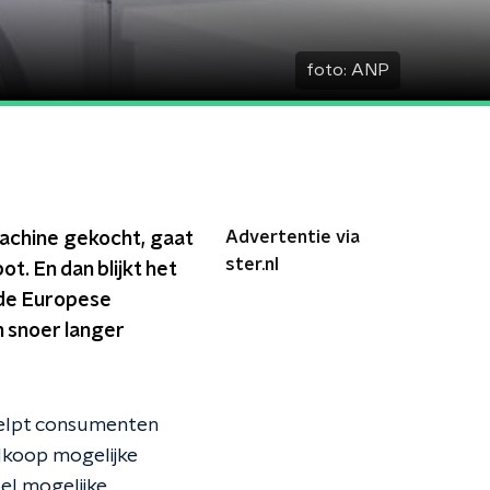
foto:
ANP
Advertentie via
achine gekocht, gaat
ster.nl
t. En dan blijkt het
 de Europese
 snoer langer
s helpt consumenten
dkoop mogelijke
el mogelijke