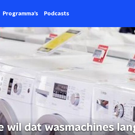
Programma's
Podcasts
 wil dat wasmachines lan