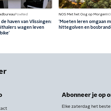
adbureau
NOS Met het Oog op Morgen
PowNed
NO
 de haven van Vlissingen:
'Moeten leren omgaan m
uithalers wagen leven
hittegolven en bosbrand
bike'
er
o
Abonneer je op o
Elke zaterdag het beste
act