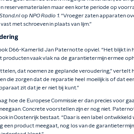
en reservematerialen maar een korte periode op voorraa
Stand.nl
op
NPO Radio 1
. “Vroeger zaten apparaten over
vast met schroeven in plaats van lijm.”
dering
ok D66-Kamerlid Jan Paternotte opviel. “Het blijkt in 
at producten vaak vlak na de garantietermijn ermee op
ttelen, dat noemen ze geplande veroudering,” vertelt hi
 die zorgen dat de reparatie heel moeilijk is of dat een
araat zit dat je er niet bij kunt.”
vraag hoe de Europese Commissie er dan precies voor ga
eegaan. Concrete voorstellen zijn er nog niet. Paterno
ok in Oostenrijk bestaat. “Daar is een label ontwikkeld
g een product meegaat, nog los van de garantietermijn