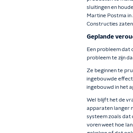
sluitingen en houd
Martine Postma in
Constructies zaten 
Geplande verou
Een probleem dat o
probleem te zijn d
Ze beginnen te pru
ingebouwde effecten
ingebouwd in het app
Wel blijft het de 
apparaten langer m
systeem zoals dat o
voren weet hoe lan