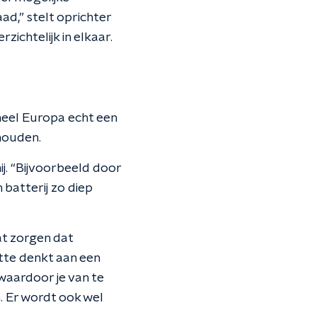
d,” stelt oprichter
zichtelijk in elkaar.
heel Europa echt een
houden.
j. “Bijvoorbeeld door
 batterij zo diep
at zorgen dat
tte denkt aan een
 waardoor je van te
. Er wordt ook wel