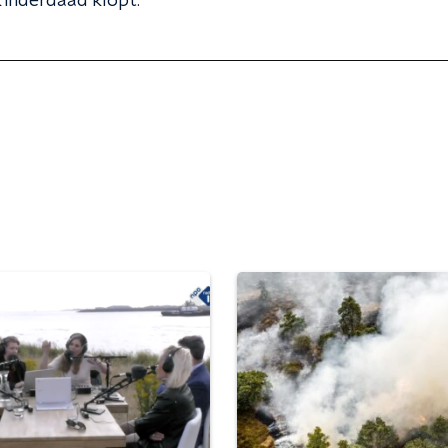
 inderdaad klopt.”