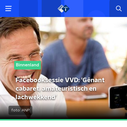
Binnenland
Facebooksessie VVD: ‘Gênant
cabaret, amateuristisch en
lachwekkend’
foto:
ANP