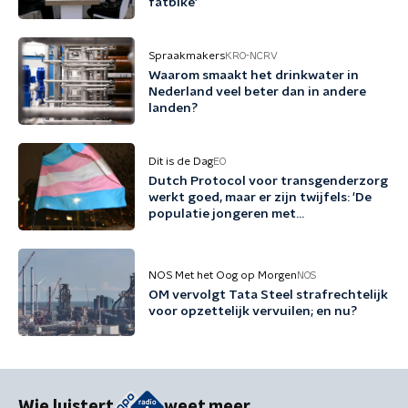
fatbike'
Spraakmakers
KRO-NCRV
Waarom smaakt het drinkwater in
Nederland veel beter dan in andere
landen?
Dit is de Dag
EO
Dutch Protocol voor transgenderzorg
werkt goed, maar er zijn twijfels: 'De
populatie jongeren met
genderdysforie is erg veranderd'
NOS Met het Oog op Morgen
NOS
OM vervolgt Tata Steel strafrechtelijk
voor opzettelijk vervuilen; en nu?
Wie luistert
weet meer