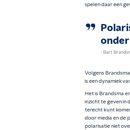
spelen daar een gew
Polari
onder
Bart Brands
Volgens Brandsma is
is een dynamiek va
Het is Brandsma er 
inzicht te geven in
terecht kunt komen
door media en de p
polarisatie niet ov