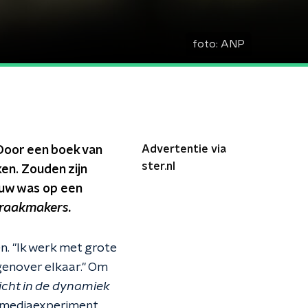
foto:
ANP
Advertentie via
 Door een boek van
ster.nl
ken. Zouden zijn
ouw was op een
raakmakers.
n. "Ik werk met grote
egenover elkaar." Om
zicht in de dynamiek
n mediaexperiment.