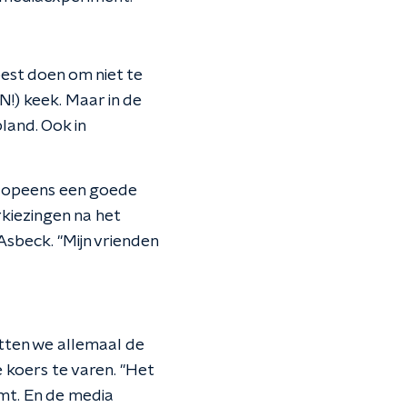
est doen om niet te
!) keek. Maar in de
land. Ook in
 opeens een goede
rkiezingen na het
Asbeck. "Mijn vrienden
atten we allemaal de
 koers te varen. "Het
omt. En de media