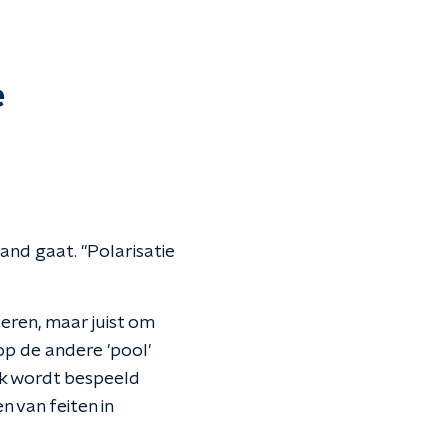
e
tand gaat. "Polarisatie
eren, maar juist om
op de andere 'pool'
ik wordt bespeeld
 van feiten in