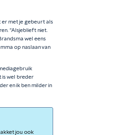
er met je gebeurt als
. "Alsjeblieft niet.
 Brandsma wel eens
gramma op naslaan van
 mediagebruik
 is wel breder
er en ik ben milder in
pakket jou ook