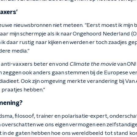
vaxers'
ieuwe nieuwsbronnen niet meteen. "Eerst moest ik mijn b
ar mijn schermpje als ik naar Ongehoord Nederland (ON
n ik daar rustig naar kijken en werden er toch zaadjes gep
dere media."
 anti-vaxxers beter en vond
Climate the movie
van ON!
igen zeggen ook anders gaan stemmen bij de Europese ve
ediadieet. Ook zijn omgeving merkte verandering bij Van 
praatjes hebben."
 mening?
sma, filosoof, trainer en polarisatie-expert, ondersch
n overschatten we ons eigen vermogen een zelfstandige
iet in de gaten hebben hoe ons wereldbeeld tot stand k