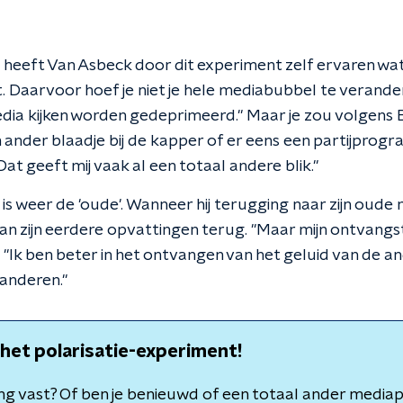
eeft Van Asbeck door dit experiment zelf ervaren wat 
. Daarvoor hoef je niet je hele mediabubbel te veranderen
dia kijken worden gedeprimeerd." Maar je zou volgens
n ander blaadje bij de kapper of er eens een partijpro
Dat geeft mij vaak al een totaal andere blik."
is weer de 'oude'. Wanneer hij terugging naar zijn oude
n zijn eerdere opvattingen terug. "Maar mijn ontvangst
. "Ik ben beter in het ontvangen van het geluid van de and
anderen."
et polarisatie-experiment!
ng vast? Of ben je benieuwd of een totaal ander media