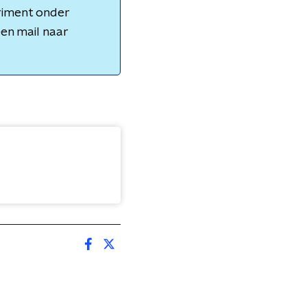
riment onder
een mail naar