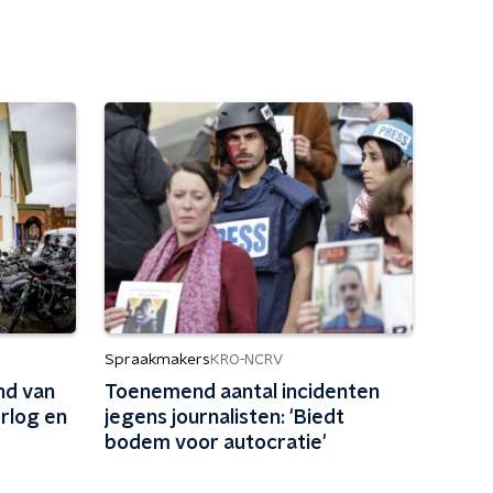
Spraakmakers
KRO-NCRV
nd van
Toenemend aantal incidenten
orlog en
jegens journalisten: 'Biedt
bodem voor autocratie'