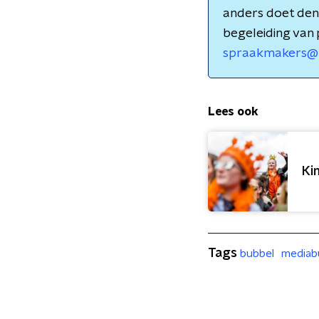
anders doet de
begeleiding van 
spraakmakers@k
Lees ook
Ki
Tags
bubbel
mediab