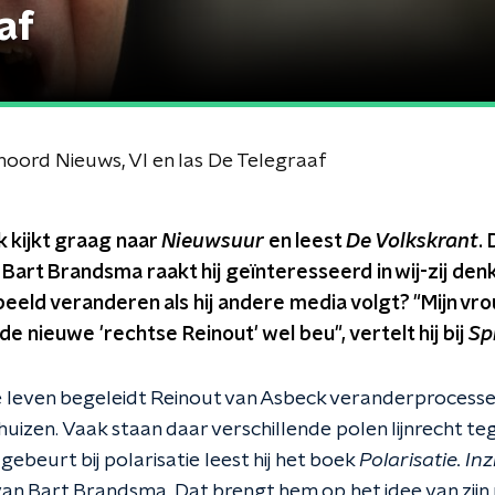
af
oord Nieuws, VI en las De Telegraaf
 kijkt graag naar
Nieuwsuur
en leest
De Volkskrant
.
 Bart Brandsma raakt hij geïnteresseerd in wij-zij den
eeld veranderen als hij andere media volgt? "Mijn vr
nieuwe 'rechtse Reinout' wel beu", vertelt hij bij
Sp
ele leven begeleidt Reinout van Asbeck veranderprocesse
huizen. Vaak staan daar verschillende polen lijnrecht t
gebeurt bij polarisatie leest hij het boek
Polarisatie. In
an Bart Brandsma. Dat brengt hem op het idee van zij