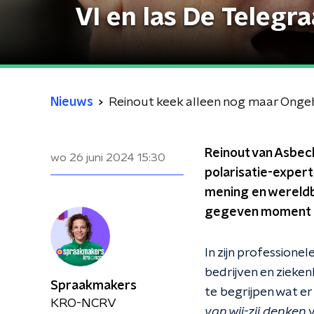
VI en las De Telegra
Nieuws
Reinout keek alleen nog maar Ongeh
Reinout van Asbeck
wo 26 juni 2024
15:30
polarisatie-expert
mening en wereldb
gegeven moment de 
In zijn profession
bedrijven en zieken
Spraakmakers
te begrijpen wat er 
KRO-NCRV
van wij-zij denken
v