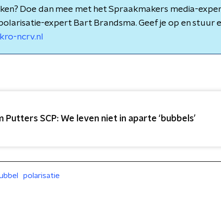
nken? Doe dan mee met het Spraakmakers media-expe
polarisatie-expert Bart Brandsma. Geef je op en stuur 
ro-ncrv.nl
m Putters SCP: We leven niet in aparte ‘bubbels’
ubbel
polarisatie