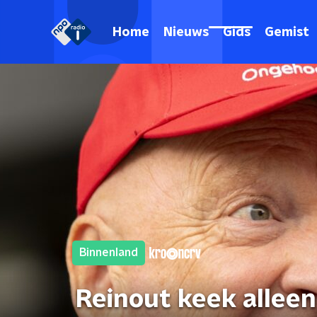
Home
Nieuws
Gids
Gemist
Binnenland
Reinout keek allee