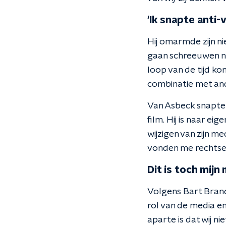
'Ik snapte anti-
Hij omarmde zijn n
gaan schreeuwen na
loop van de tijd ko
combinatie met an
Van Asbeck snapte
film. Hij is naar e
wijzigen van zijn m
vonden me rechtse 
Dit is toch mijn
Volgens Bart Brand
rol van de media e
aparte is dat wij n