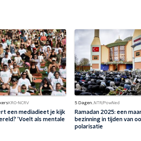
kers
5 Dagen...
KRO-NCRV
NTR/PowNed
t een mediadieet je kijk
Ramadan 2025: een maa
reld? 'Voelt als mentale
bezinning in tijden van o
polarisatie