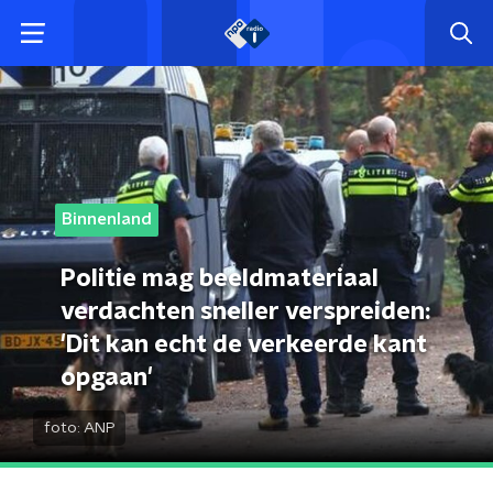
Binnenland
Politie mag beeldmateriaal
verdachten sneller verspreiden:
'Dit kan echt de verkeerde kant
opgaan'
foto:
ANP