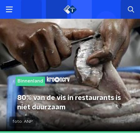
Binnenland
80% van de vis in restaurants is
niet duurzaam
foto:
ANP