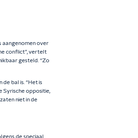
 is aangenomen over
 conflict”, vertelt
hikbaar gesteld. “Zo
e bal is. “Het is
e Syrische oppositie,
zaten niet in de
lgens de speciaal