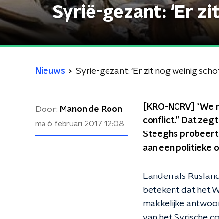
Syrië-gezant: ‘Er zi
Nieuws
Syrië-gezant: ‘Er zit nog weinig schot
[KRO-NCRV] “We mo
Door:
Manon de Roon
conflict.” Dat zeg
ma 6 februari 2017
12:08
Steeghs probeert 
aan een politieke o
Landen als Rusland, 
betekent dat het We
makkelijke antwoor
van het Syrische co