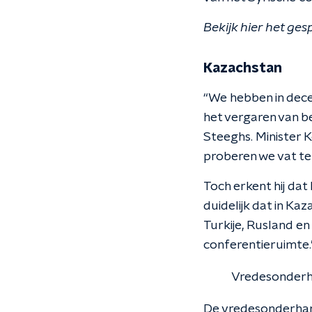
Bekijk hier het ge
Kazachstan
“We hebben in dece
het vergaren van be
Steeghs. Minister 
proberen we vat te 
Toch erkent hij da
duidelijk dat in Ka
Turkije, Rusland en
conferentieruimte.
Vredesonderh
De vredesonderhand