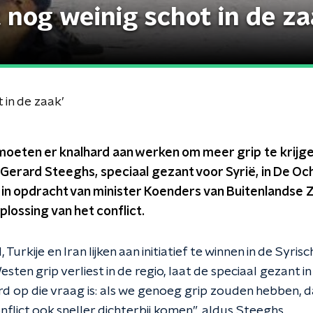
t nog weinig schot in de za
 in de zaak’
eten er knalhard aan werken om meer grip te krijge
t Gerard Steeghs, speciaal gezant voor Syrië, in De Oc
in opdracht van minister Koenders van Buitenlandse Z
plossing van het conflict.
Turkije en Iran lijken aan initiatief te winnen in de Syrisc
sten grip verliest in de regio, laat de speciaal gezant i
d op die vraag is: als we genoeg grip zouden hebben, d
nflict ook sneller dichterbij komen”, aldus Steeghs.