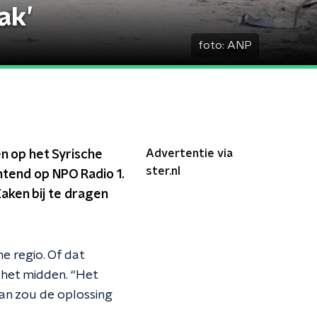
ak’
foto:
ANP
Advertentie via
n op het Syrische
ster.nl
htend op NPO Radio 1.
aken bij te dragen
he regio. Of dat
n het midden. “Het
an zou de oplossing