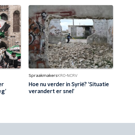
Spraakmakers
KRO-NCRV
er
Hoe nu verder in Syrië? 'Situatie
eg'
verandert er snel'