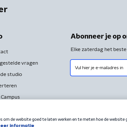
er
o
Abonneer je op o
Elke zaterdag het beste
act
gestelde vragen
de studio
erteren
 Campus