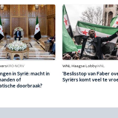
kers
WNL Haagse Lobby
KRO-NCRV
WNL
ngen in Syrië: macht in
'Beslisstop van Faber ov
handen of
Syriërs komt veel te vro
tische doorbraak?