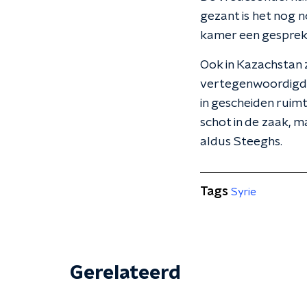
gezant is het nog 
kamer een gesprek
Ook in Kazachstan z
vertegenwoordigd, 
in gescheiden ruimt
schot in de zaak, m
aldus Steeghs.
Tags
Syrie
Gerelateerd