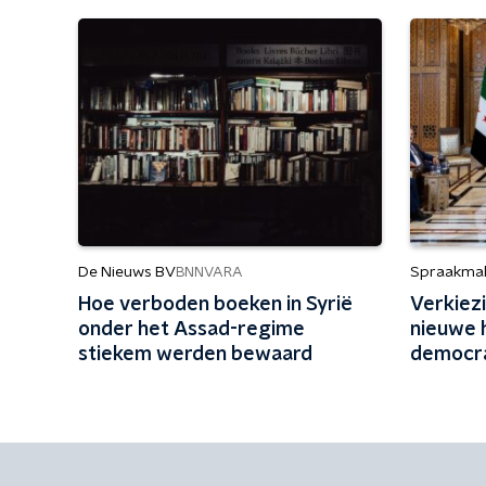
De Nieuws BV
Spraakma
BNNVARA
Hoe verboden boeken in Syrië
Verkiezi
onder het Assad-regime
nieuwe 
stiekem werden bewaard
democra