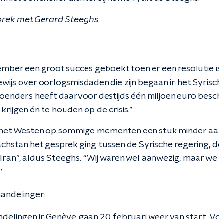
sprek met Gerard Steeghs
mber een groot succes geboekt toen er een resolutie
wijs over oorlogsmisdaden die zijn begaan in het Syrische
Koenders heeft daarvoor destijds één miljoen euro besc
krijgen én te houden op de crisis.”
t het Westen op sommige momenten een stuk minder aan d
zachstan het gesprek ging tussen de Syrische regering, d
 Iran”, aldus Steeghs. “Wij waren wel aanwezig, maar we 
”
andelingen
elingen in Genève gaan 20 februari weer van start. Vo