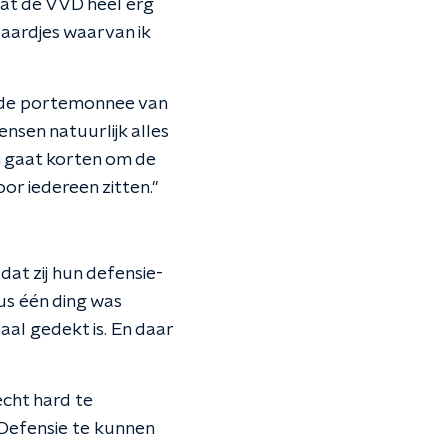
 dat de VVD heel erg
paardjes waarvan ik
t de portemonnee van
ensen natuurlijk alles
n gaat korten om de
oor iedereen zitten."
t zij hun defensie-
Dus één ding was
aal gedekt is. En daar
echt hard te
 Defensie te kunnen