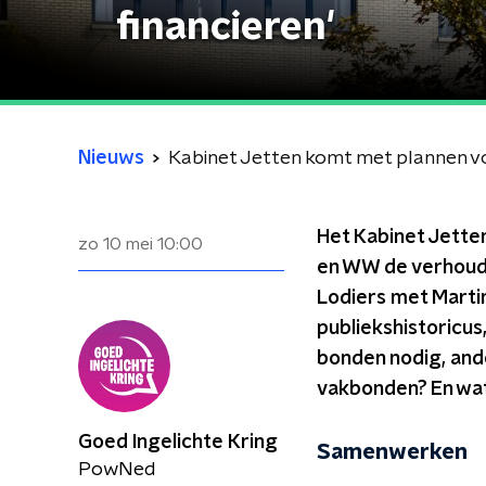
financieren'
Nieuws
Het Kabinet Jetten
zo 10 mei
10:00
en WW de verhoudin
Lodiers met Martin
publiekshistoricus
bonden nodig, ande
vakbonden? En wat 
Goed Ingelichte Kring
Samenwerken
PowNed