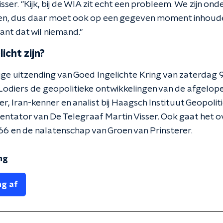
Visser. "Kijk, bij de WIA zit echt een probleem. We zijn on
en, dus daar moet ook op een gegeven moment inhoudel
nt dat wil niemand."
licht zijn?
dige uitzending van Goed Ingelichte Kring van zaterdag 
Lodiers de geopolitieke ontwikkelingen van de afgelop
r, Iran-kenner en analist bij Haagsch Instituut Geopol
entator van De Telegraaf Martin Visser. Ook gaat het o
66 en de nalatenschap van Groen van Prinsterer.
ng
ng af