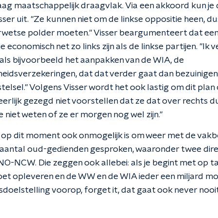
raag maatschappelijk draagvlak. Via een akkoord kun je
sser uit. "Ze kunnen niet om de linkse oppositie heen, du
wetse polder moeten." Visser beargumenteert dat een 
 economisch net zo links zijn als de linkse partijen. "Ik
oals bijvoorbeeld het aanpakken van de WIA, de
eidsverzekeringen, dat dat verder gaat dan bezuinigen.
stelsel." Volgens Visser wordt het ook lastig om dit plan 
eerlijk gezegd niet voorstellen dat ze dat over rechts 
 niet weten of ze er morgen nog wel zijn."
et op dit moment ook onmogelijk is om weer met de vakb
 aantal oud-gedienden gesproken, waaronder twee dir
-NCW. Die zeggen ook allebei: als je begint met op ta
et opleveren en de WW en de WIA ieder een miljard mo
doelstelling voorop, forget it, dat gaat ook never nooit