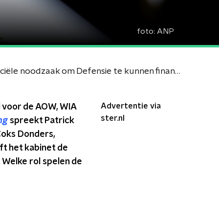
foto:
ANP
Kabinet Jetten komt met plannen voor het bezuinigen op AOW, WIA en WW: 'Puur een financiële noodzaak om Defensie te kunnen financieren'
Advertentie via
el voor de AOW, WIA
ster.nl
ing
spreekt Patrick
 Coks Donders,
ft het kabinet de
 Welke rol spelen de