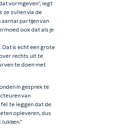
 dat vormgeven", legt
s ze zullen via de
aantal partijen van
 vermoed ook dat als je
 Dat is echt een grote
over rechts uit te
durven te doen met
onden in gesprek te
ecteuren van
fel te leggen dat de
eten opleveren, dus
 lukken."