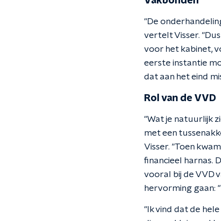
Vakbonden
"De onderhandelings
vertelt Visser. "Du
voor het kabinet, 
eerste instantie mo
dat aan het eind mi
Rol van de VVD
"Wat je natuurlijk 
met een tussenakkoo
Visser. "Toen kwam 
financieel harnas. 
vooral bij de VVD 
hervorming gaan: "W
"Ik vind dat de hele