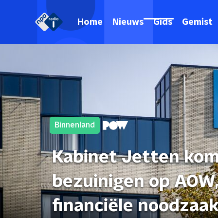
Home
Nieuws
Gids
Gemist
Binnenland
Kabinet Jetten kom
bezuinigen op AOW
financiële noodzaa