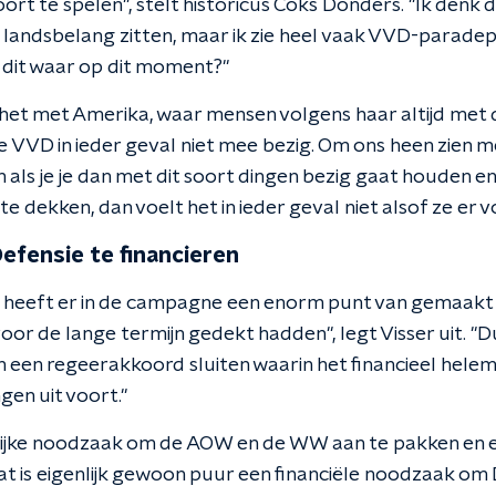
hoort te spelen", stelt historicus Coks Donders. "Ik denk
n landsbelang zitten, maar ik zie heel vaak VVD-parade
s dit waar op dit moment?"
 het met Amerika, waar mensen volgens haar altijd me
 de VVD in ieder geval niet mee bezig. Om ons heen zien m
 als je je dan met dit soort dingen bezig gaat houden e
e dekken, dan voelt het in ieder geval niet alsof ze er v
efensie te financieren
eeft er in de campagne een enorm punt van gemaakt da
voor de lange termijn gedekt hadden", legt Visser uit. "
en een regeerakkoord sluiten waarin het financieel helem
gen uit voort."
nerlijke noodzaak om de AOW en de WW aan te pakken en 
at is eigenlijk gewoon puur een financiële noodzaak om