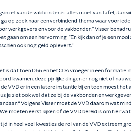
inzet van de vakbonden is: alles moet van tafel, dan wi
s ga op zoek naar een verbindend thema waar voor ieder
voor werkgevers en voor de vakbonden." Visser benadruk
et gaan om een hervorming: "En kijk dan of je een mooi
sschien ook nog geld oplevert."
ziet is dat toen D66 en het CDA vroeger in een formatie 
rd kwamen, deze pijnlijke dingen er nog niet of nauwelij
de VVD er in een latere instantie bij en toen moest het 
Dus je ziet ook wel dat ze bij de vakbonden en werkgeve
vandaan." Volgens Visser moet de VVD daarom wat mind
e moeten eerst kijken of de VVD bereid is om hier water
 tijd in heel veel kwesties de rol van de VVD extreem gro