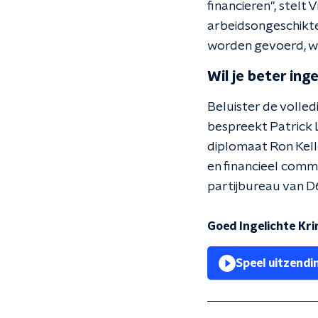
financieren", stelt 
arbeidsongeschikt
worden gevoerd, wa
Wil je beter inge
Beluister de volle
bespreekt Patrick 
diplomaat Ron Kelle
en financieel comm
partijbureau van D
Goed Ingelichte Kri
Speel uitzendi