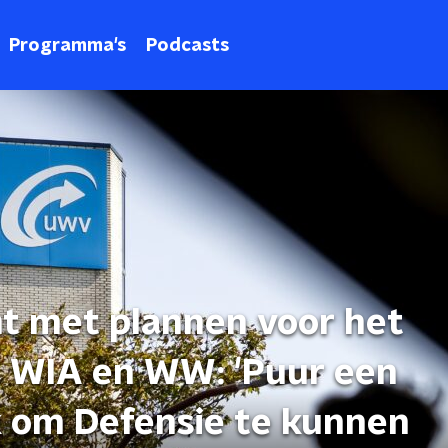
Programma's
Podcasts
t met plannen voor het
, WIA en WW: 'Puur een
k om Defensie te kunnen