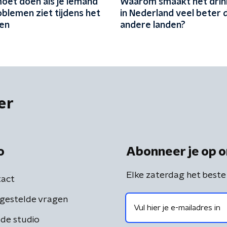
moet doen als je iemand
Waarom smaakt het dri
oblemen ziet tijdens het
in Nederland veel beter d
en
andere landen?
er
o
Abonneer je op o
Elke zaterdag het beste
act
gestelde vragen
de studio