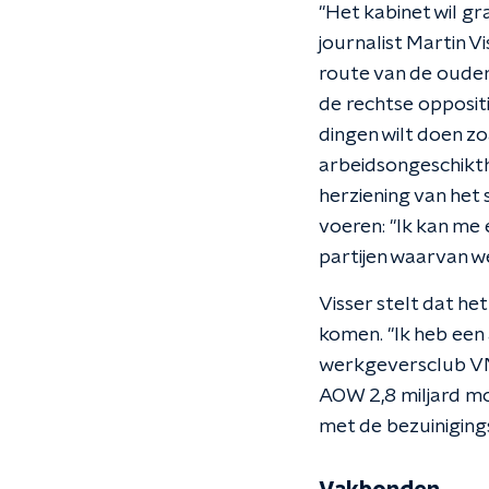
"Het kabinet wil g
journalist Martin Vi
route van de ouder
de rechtse oppositie
dingen wilt doen z
arbeidsongeschikth
herziening van het 
voeren: "Ik kan me 
partijen waarvan we
Visser stelt dat h
komen. "Ik heb een
werkgeversclub VNO
AOW 2,8 miljard mo
met de bezuinigings