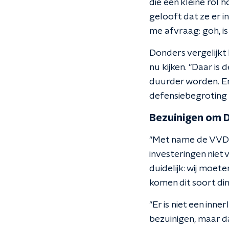
die een kleine rol 
gelooft dat ze er i
me afvraag: goh, i
Donders vergelijkt
nu kijken. "Daar is
duurder worden. En
defensiebegroting t
Bezuinigen om D
"Met name de VVD h
investeringen niet 
duidelijk: wij moet
komen dit soort din
"Er is niet een in
bezuinigen, maar d