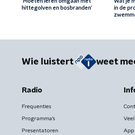
'Moeten leren omgaan met
Wat je 
hittegolven en bosbranden'
in de pr
zwemm
Wie luistert
weet me
Radio
Inf
Frequenties
Cont
Programma's
Veel
Presentatoren
App 