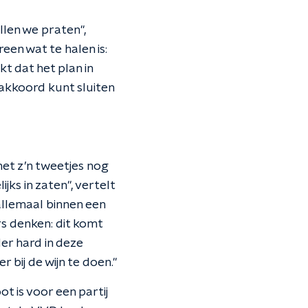
llen we praten",
een wat te halen is:
t dat het plan in
 akkoord kunt sluiten
met z’n tweetjes nog
ks in zaten", vertelt
allemaal binnen een
rs denken: dit komt
er hard in deze
 bij de wijn te doen."
ot is voor een partij