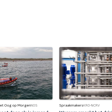
et Oog op Morgen
Spraakmakers
NOS
KRO-NCRV