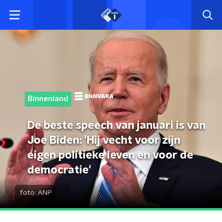
Binnenland
De beste speech van januari is van
Joe Biden: 'Hij vecht voor zijn
eigen politieke leven en voor de
democratie'
foto:
ANP