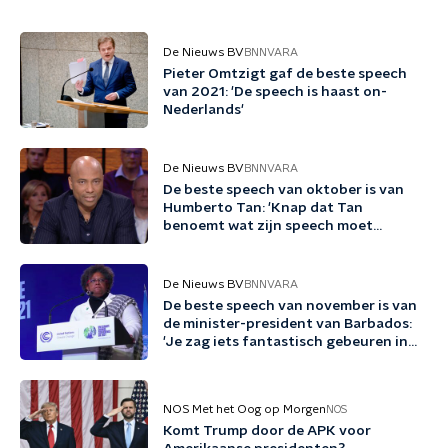
De Nieuws BV
BNNVARA
Pieter Omtzigt gaf de beste speech
van 2021: 'De speech is haast on-
Nederlands'
De Nieuws BV
BNNVARA
De beste speech van oktober is van
Humberto Tan: 'Knap dat Tan
benoemt wat zijn speech moet
bewerkstelligen'
De Nieuws BV
BNNVARA
De beste speech van november is van
de minister-president van Barbados:
'Je zag iets fantastisch gebeuren in
Glasgow'
NOS Met het Oog op Morgen
NOS
Komt Trump door de APK voor