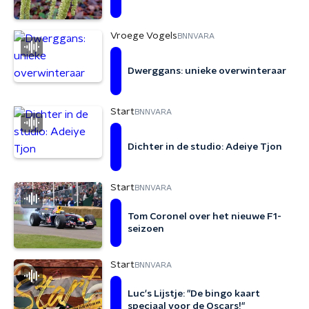
Vroege Vogels
BNNVARA
Dwerggans: unieke overwinteraar
Start
BNNVARA
Dichter in de studio: Adeiye Tjon
Start
BNNVARA
Tom Coronel over het nieuwe F1-
seizoen
Start
BNNVARA
Luc's Lijstje: "De bingo kaart
speciaal voor de Oscars!"