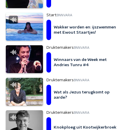
Start
BNNVARA
Wakker worden en: ijszwemmen
met Ewout Staartjes!
Druktemakers
BNNVARA
Winnaars van de Week met
Andries Tunru #4
Druktemakers
BNNVARA
Wat als Jezus terugkomt op
aarde?
Druktemakers
BNNVARA
Knokploeg uit Kootwijkerbroek