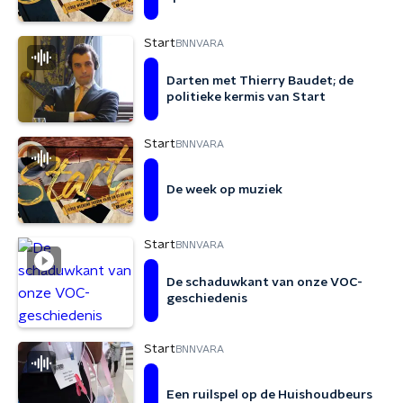
Start
BNNVARA
Darten met Thierry Baudet; de
politieke kermis van Start
Start
BNNVARA
De week op muziek
Start
BNNVARA
De schaduwkant van onze VOC-
geschiedenis
Start
BNNVARA
Een ruilspel op de Huishoudbeurs