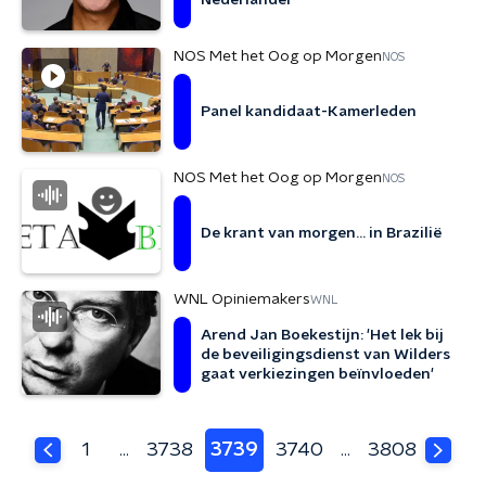
Nederlander
NOS Met het Oog op Morgen
NOS
Panel kandidaat-Kamerleden
NOS Met het Oog op Morgen
NOS
De krant van morgen... in Brazilië
WNL Opiniemakers
WNL
Arend Jan Boekestijn: 'Het lek bij
de beveiligingsdienst van Wilders
gaat verkiezingen beïnvloeden'
1
3738
3739
3740
3808
…
…