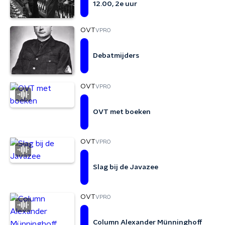
12.00, 2e uur
OVT
VPRO
Debatmijders
OVT
VPRO
OVT met boeken
OVT
VPRO
Slag bij de Javazee
OVT
VPRO
Column Alexander Münninghoff