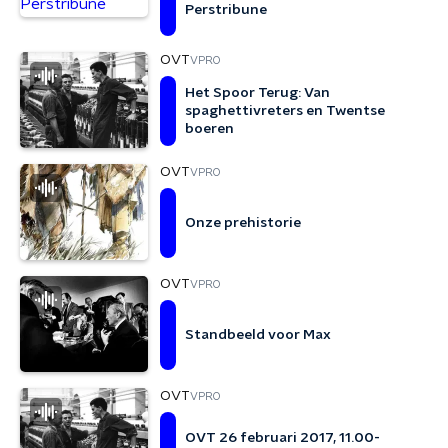
Perstribune
OVT
VPRO
Het Spoor Terug: Van
spaghettivreters en Twentse
boeren
OVT
VPRO
Onze prehistorie
OVT
VPRO
Standbeeld voor Max
OVT
VPRO
OVT 26 februari 2017, 11.00-