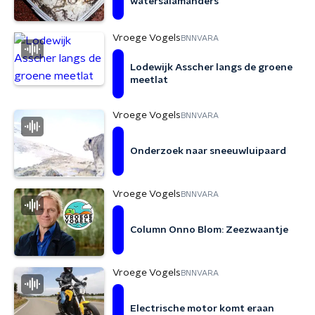
watersalamanders
Vroege Vogels
BNNVARA
Lodewijk Asscher langs de groene
meetlat
Vroege Vogels
BNNVARA
Onderzoek naar sneeuwluipaard
Vroege Vogels
BNNVARA
Column Onno Blom: Zeezwaantje
Vroege Vogels
BNNVARA
Electrische motor komt eraan