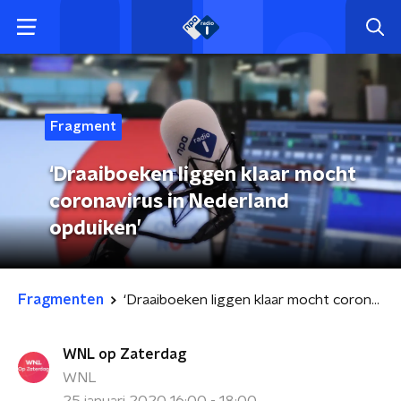
Fragment
‘Draaiboeken liggen klaar mocht
coronavirus in Nederland
opduiken’
Fragmenten
‘Draaiboeken liggen klaar mocht coronavirus in Nederland opduiken’
WNL op Zaterdag
WNL