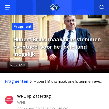
Fragment
Hubert Bruls: maak briefstemmen
eventueel voor het hele land
mogelijk
foto:
ANP
Fragmenten
Hubert Bruls: maak briefstemmen eventueel voor het hele land mogelijk
WNL op Zaterdag
WNL