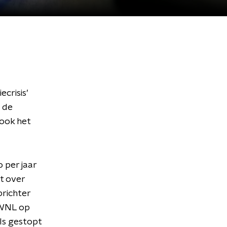
ecrisis’
 de
 ook het
 per jaar
t over
prichter
n WNL op
ls gestopt