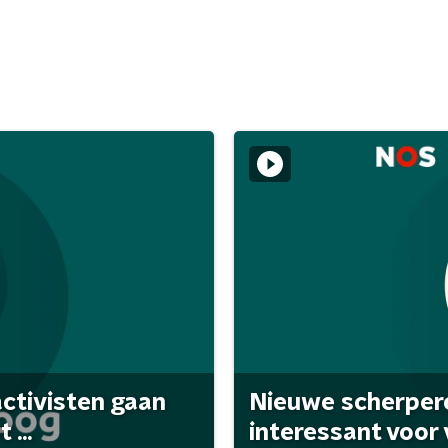
activisten gaan
Nieuwe scherpere
...
interessant voor