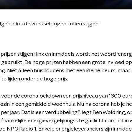
gen: ‘Ook de voedselprijzen zullen stijgen’
rijzen stijgen flink en inmiddels wordt het woord ‘energi
 gebruikt. De hoge prijzen hebben een grote invloed op
g. Niet alleen huishoudens met een kleine beurs, maar
te lijden onder de hoge prijs.
voor de coronalockdown een prijsniveau van 1800 euro
ezin in een gemiddeld woonhuis. Nu na corona heb je he
per jaar. Dat is een verdubbeling”, legt Ben Woldring, o
fhankelijke energievergelijkingssite gaslicht.com, uit i
p NPO Radio 1. Enkele energieleveranciers zijn inmidde