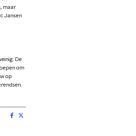
s, maar
arc Jansen
weinig. De
eroepen om
tw op
erendsen.