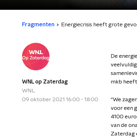
Fragmenten
Energiecrisis heeft grote gevol
De energiep
veelvuldig
samenlevin
WNL op Zaterdag
mkb heeft 
WNL
09 oktober 2021 16:00 - 18:00
“We zagen 
voor een g
4100 euro 
van de ona
Zaterdag o