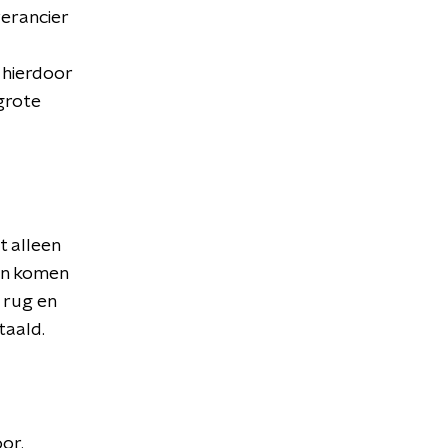
erancier
 hierdoor
 grote
t alleen
en komen
 rug en
taald.
or.