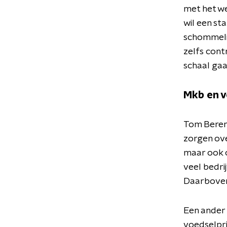
met het we
wil een st
schommelin
zelfs cont
schaal gaa
Mkb en v
Tom Berend
zorgen ov
maar ook o
veel bedr
Daarboven
Een ander 
voedselpr