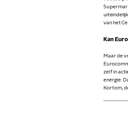
Supermarkt
uiteindelij
van het C
Kan Euro
Maar de vr
Eurocommi
zelf in ac
energie. D
Kortom, de 