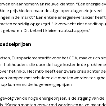
rven en aannemen van nieuwe klanten. “Een energielev
abiele prijs bieden, maar de afgelopen dagen zie je veel
gen in de markt.” Een enkele energieleverancier heeft
racten eenzijdig opgezegd. “Ik verwacht niet dat dit op
t gebeuren. Dit betreft kleine maatschappijen.”
oedselprijzen
sen, Europarlementariër voor het CDA, maakt zich nie
er huishoudens die door de hoge kosten in de problem
ver het mkb. Het mkb heeft een zware crisis achter de
ijven kampen met schulden die moeten worden terugbe
op komen nu de hoge energieprijzen.
gevolg van de hoge energieprijzen, is de stijging van de
ijs: ”Kassen moeten verwarmd worden en ga zo maar do