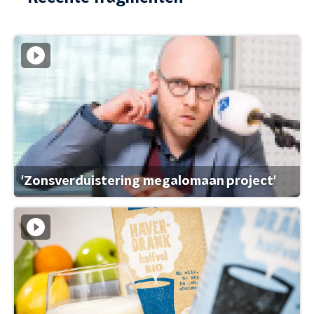
'Zonsverduistering megalomaan project'