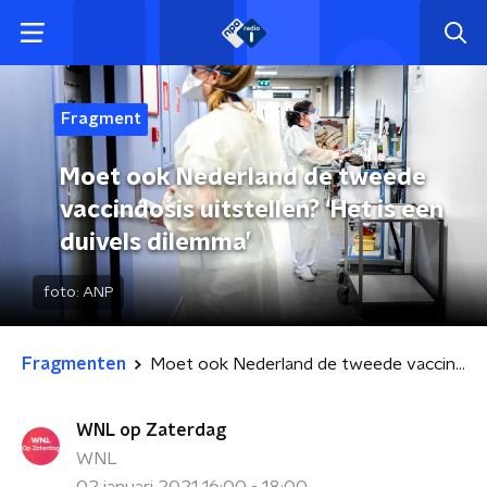
Fragment
Moet ook Nederland de tweede
vaccindosis uitstellen? ‘Het is een
duivels dilemma’
foto:
ANP
Fragmenten
Moet ook Nederland de tweede vaccindosis uitstellen? ‘Het is een duivels dilemma’
WNL op Zaterdag
WNL