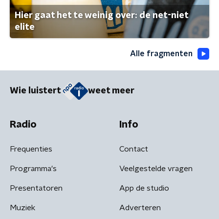
Hier gaat het te weinig over: de net-niet
elite
Alle fragmenten
Wie luistert
weet meer
Radio
Info
Frequenties
Contact
Programma's
Veelgestelde vragen
Presentatoren
App de studio
Muziek
Adverteren